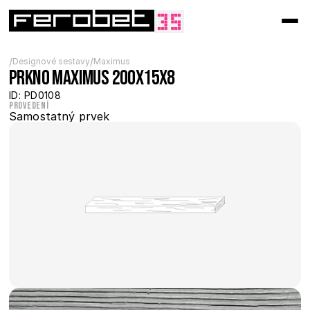
/
/
Designové sestavy
Maximus
Prkno Maximus 200x15x8
ID: PD0108
Provedení
Samostatný prvek