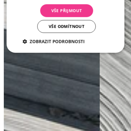
VŠE PŘIJMOUT
VŠE ODMÍTNOUT
ZOBRAZIT PODROBNOSTI
Nezbytně
Analytika
Marketing
nutné
soubory
Nezbytně nutné soubory
Analytika
Marketing
Nezbytně nutné soubory cookie umožňují základní
funkce webových stránek, jako je přihlášení