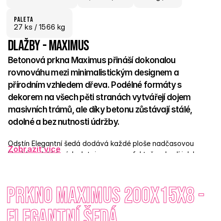
paletA
27
 ks
 / 1566 kg
Dlažby - Maximus
Betonová prkna Maximus přináší dokonalou 
rovnováhu mezi minimalistickým designem a 
přírodním vzhledem dřeva. Podélné formáty s 
dekorem na všech pěti stranách vytvářejí dojem 
masivních trámů, ale díky betonu zůstávají stálé, 
odolné a bez nutnosti údržby. 
Odstín Elegantní šedá dodává každé ploše nadčasovou 
Zobrazit více
hloubku a lehký nádech tajemna – perfektně se hodí jak k 
moderním novostavbám, tak i do rustikálního 
prostředí.Maximus umožňuje tvořit velké plochy, cesty i 
Prkno Maximus 200x15x8 - 
chodníky s výrazem a elegancí.
Vyberte si betonová prkna Maximus – když toužíte po stylu 
Elegantní šedá
dřeva, ale chcete výdrž betonu.