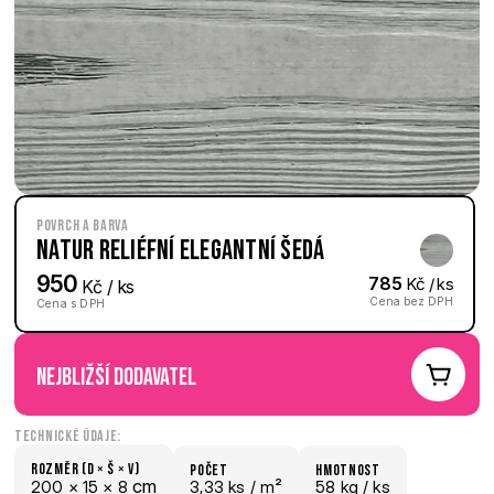
Povrch a barva
Natur reliéfní Elegantní šedá
950
785
 Kč / ks
 Kč / ks
Cena bez DPH
Cena s DPH
nejbližší dodavatel
Technické údaje:
Rozměr (D × š × V)
počet
hmotnost
 cm
200 × 
15 × 
8
3,33 ks /
 m²
58 kg /
 ks