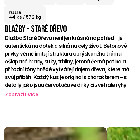
paletA
44
 ks
 / 572 kg
Dlažby - Staré dřevo
Dlažba Staré Dřevo není jen krásná na pohled – je 
autentická na dotek a silná na celý život. Betonové 
prvky věrně imitují strukturu oprýskaného trámu: 
ošlapané hrany, suky, trhliny, jemná černá patina a 
přírodní tóny hnědé vytvářejí dojem dřeva, které má 
svůj příběh. Každý kus je originál s charakterem – s 
detaily jako jsou červotočové dírky či zvětralé rýhy.  
Zobrazit více
Systém nabízí širokou variabilitu formátů pro tvorbu teras, 
chodníků, schodů, zahradních cest i terénních přechodů – 
vždy v jednom stylovém celku. Dlažba Staré Dřevo přináší 
kouzlo starého materiálu v trvanlivé a bezúdržbové betonové 
podobě. Hodí se všude tam, kde chcete, aby prostor dýchal 
historií, ale obstál v čase.  