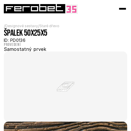
/
/
Designové sestavy
Staré dřevo
Špalek 50x25x5
ID: PD0136
Provedení
Samostatný prvek