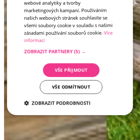
webové analytiky a tvorby
marketingových kampaní. Používáním
našich webových stránek souhlasíte se
všemi soubory cookie v souladu s našimi
zásadami používání souborů cookie.
Více
informací
ZOBRAZIT PARTNERY
(5) →
VŠE PŘIJMOUT
VŠE ODMÍTNOUT
ZOBRAZIT PODROBNOSTI
Nezbytně
Analytika
Marketing
nutné
soubory