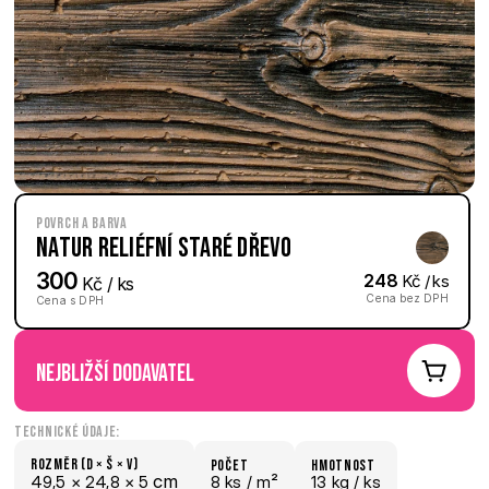
Povrch a barva
Natur reliéfní Staré dřevo
300
248
 Kč / ks
 Kč / ks
Cena bez DPH
Cena s DPH
nejbližší dodavatel
Technické údaje:
Rozměr (D × š × V)
počet
hmotnost
 cm
49,5 × 
24,8 × 
5
8 ks /
 m²
13 kg /
 ks