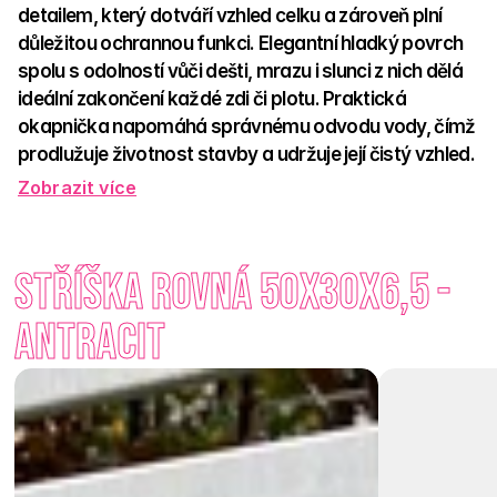
detailem, který dotváří vzhled celku a zároveň plní 
důležitou ochrannou funkci. Elegantní hladký povrch 
spolu s odolností vůči dešti, mrazu i slunci z nich dělá 
ideální zakončení každé zdi či plotu. Praktická 
okapnička napomáhá správnému odvodu vody, čímž 
prodlužuje životnost stavby a udržuje její čistý vzhled. 
Zobrazit více
Na výběr je z několika barevných variant – přírodní, antracit, 
hnědá, červená, karamelová či smetanová – takže stříšku 
snadno sladíte s okolními prvky. Ať už ladíte moderní stavbu, 
Stříška rovná 50x30x6,5 - 
nebo venkovský domek, stříška je ten detail, který dodá 
vašemu plotu šmrnc a praktičnost v jednom.
Antracit