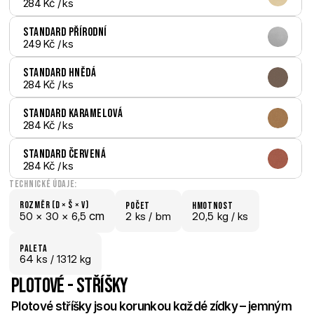
284 Kč
 / ks
Standard Přírodní
249 Kč
 / ks
Standard Hnědá
284 Kč
 / ks
Standard Karamelová
284 Kč
 / ks
Standard Červená
284 Kč
 / ks
Technické údaje:
Rozměr (D × š × V)
počet
hmotnost
 cm
50 × 
30 × 
6,5
2 ks /
 bm
20,5 kg /
 ks
paletA
64
 ks
 / 1312 kg
Plotové - Stříšky
Plotové stříšky jsou korunkou každé zídky – jemným 