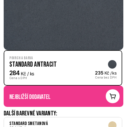
Povrch a barva
Standard Antracit
284
235
 Kč / ks
 Kč / ks
Cena bez DPH
Cena s DPH
nejbližší dodavatel
Další barevné varianty:
Standard Smetanová