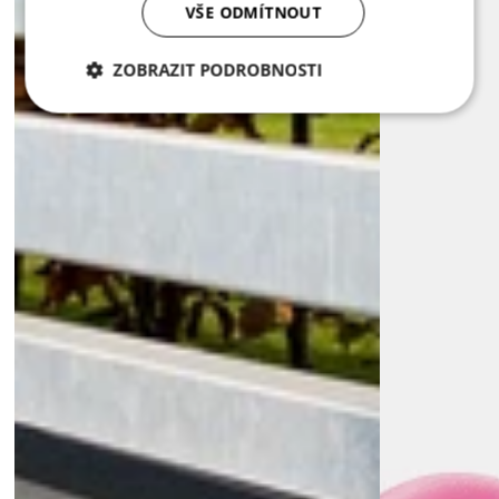
VŠE ODMÍTNOUT
ZOBRAZIT PODROBNOSTI
Nezbytně
Analytika
Marketing
nutné
soubory
Nezbytně nutné soubory
Analytika
Marketing
Nezbytně nutné soubory cookie umožňují základní
funkce webových stránek, jako je přihlášení
uživatele a správa účtu. Webové stránky nelze bez
nezbytně nutných souborů cookie správně používat.
Poskytovatel /
Název
Vyprší
Popis
Doména