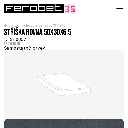
/
/
Ploty, zdi, schody a palisády
Stříšky
Stříška rovná 50x30x6,5
ID: ST0602
Provedení
Samostatný prvek