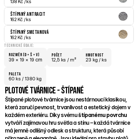
138 Kč
 / ks
Štípaný Antracit
162 Kč
 / ks
Štípaný Smetanová
162 Kč
 / ks
Technické údaje:
Rozměr (D × š × V)
počet
hmotnost
 cm
39 × 
19 × 
19
12,5 ks /
 m²
23 kg /
 ks
paletA
60
 ks
 / 1380 kg
Plotové tvárnice - Štípané
Štípané plotové tvárnice jsou nestárnoucí klasikou, 
která zaručí pevnost, trvanlivost a estetický dojem v 
každém exteriéru. Díky svému 
štípanému povrchu 
vytváří zajímavou hru světla a stínu – každá tvárnice 
má jemně odlišný odlesk a strukturu, která působí 
přirozeně a elegantně. Jsou ideální pro stavbu plotů, 