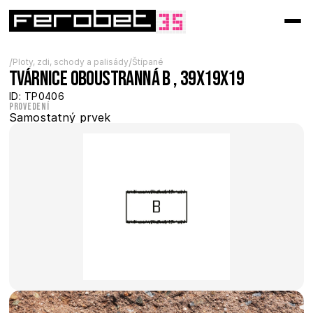
/
/
Ploty, zdi, schody a palisády
Štípané
Tvárnice oboustranná B , 39x19x19
ID: TP0406
Provedení
Samostatný prvek