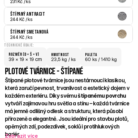
231 Kč
 / ks
Štípaný Antracit
244 Kč
 / ks
Štípaný Smetanová
244 Kč
 / ks
Technické údaje:
Rozměr (D × š × V)
hmotnost
paletA
 cm
39 × 
19 × 
19
23,5 kg /
 ks
60
 ks
 / 1410 kg
Plotové tvárnice - Štípané
Štípané plotové tvárnice jsou nestárnoucí klasikou, 
která zaručí pevnost, trvanlivost a estetický dojem v 
každém exteriéru. Díky svému 
štípanému povrchu 
vytváří zajímavou hru světla a stínu – každá tvárnice 
má jemně odlišný odlesk a strukturu, která působí 
přirozeně a elegantně. Jsou ideální pro stavbu plotů, 
opěrných zdí, podezdívek, soklů i protihlukových 
bariér. 
Zobrazit více