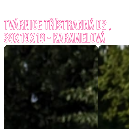
S minimální námahou vytvoříte robustní a vizuálně přitažlivou 
konstrukci, která dokonale doplní jak moderní, tak tradiční 
Tvárnice třístranná D2 , 
architekturu. Na výběr jsou nadčasové odstíny jako Přírodní, 
Antracit, Karamelová nebo Smetanová. 
39x19x19 - Karamelová
Ať už hledáte soukromí nebo chcete jen dotvořit prostor 
kolem domu – štípané tvárnice vám nabídnou spolehlivé a 
krásné řešení. 