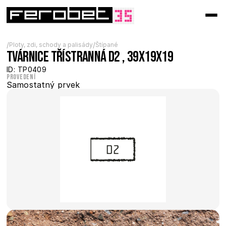
/
/
Ploty, zdi, schody a palisády
Štípané
Tvárnice třístranná D2 , 39x19x19
ID: TP0409
Provedení
Samostatný prvek