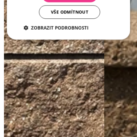
VŠE ODMÍTNOUT
ZOBRAZIT PODROBNOSTI
Nezbytně
Analytika
Marketing
nutné
soubory
Nezbytně nutné soubory
Analytika
Marketing
Nezbytně nutné soubory cookie umožňují základní
funkce webových stránek, jako je přihlášení
uživatele a správa účtu. Webové stránky nelze bez
nezbytně nutných souborů cookie správně používat.
Poskytovatel /