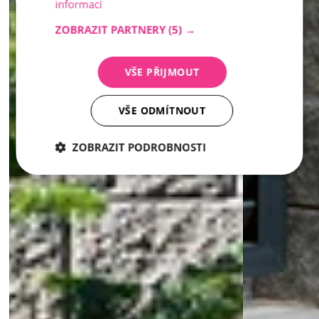
informací
ZOBRAZIT PARTNERY
(5) →
VŠE PŘIJMOUT
VŠE ODMÍTNOUT
ZOBRAZIT PODROBNOSTI
Nezbytně
Analytika
Marketing
nutné
soubory
Nezbytně nutné soubory
Analytika