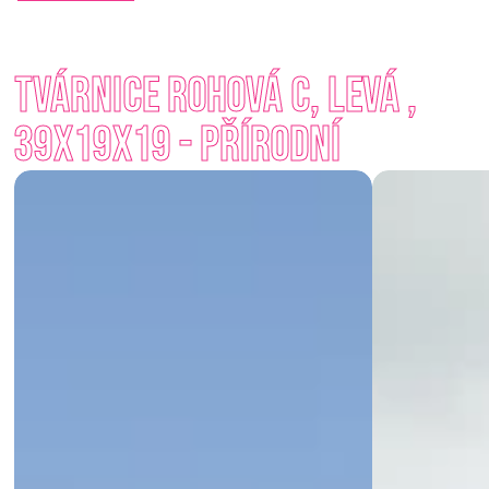
S minimální námahou vytvoříte robustní a vizuálně přitažlivou 
konstrukci, která dokonale doplní jak moderní, tak tradiční 
Tvárnice rohová C, levá , 
architekturu. Na výběr jsou nadčasové odstíny jako Přírodní, 
Antracit, Karamelová nebo Smetanová. 
39x19x19 - Přírodní
Ať už hledáte soukromí nebo chcete jen dotvořit prostor 
kolem domu – štípané tvárnice vám nabídnou spolehlivé a 
krásné řešení. 