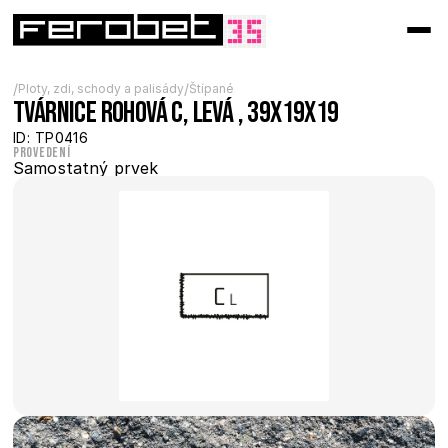
/
/
Ploty, zdi, schody a palisády
Štípané
Tvárnice rohová C, levá , 39x19x19
ID: TP0416
Provedení
Samostatný prvek