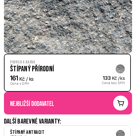
Povrch a barva
Štípaný Přírodní
161
133
 Kč / ks
 Kč / ks
Cena bez DPH
Cena s DPH
nejbližší dodavatel
Další barevné varianty:
Štípaný Antracit