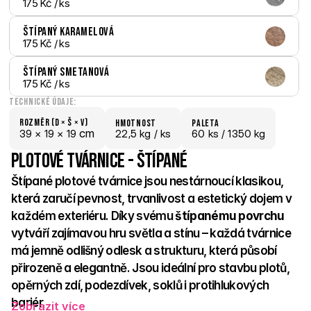
175 Kč
 / ks
Štípaný Karamelová
175 Kč
 / ks
Štípaný Smetanová
175 Kč
 / ks
Technické údaje:
Rozměr (D × š × V)
hmotnost
paletA
 cm
39 × 
19 × 
19
22,5 kg /
 ks
60
 ks
 / 1350 kg
Plotové tvárnice - Štípané
Štípané plotové tvárnice jsou nestárnoucí klasikou, 
která zaručí pevnost, trvanlivost a estetický dojem v 
každém exteriéru. Díky svému 
štípanému povrchu 
vytváří zajímavou hru světla a stínu – každá tvárnice 
má jemně odlišný odlesk a strukturu, která působí 
přirozeně a elegantně. Jsou ideální pro stavbu plotů, 
opěrných zdí, podezdívek, soklů i protihlukových 
bariér. 
Zobrazit více