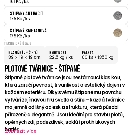
161 Kč
 / ks
Štípaný Antracit
175 Kč
 / ks
Štípaný Smetanová
175 Kč
 / ks
Technické údaje:
Rozměr (D × š × V)
hmotnost
paletA
 cm
39 × 
19 × 
19
22,5 kg /
 ks
60
 ks
 / 1350 kg
Plotové tvárnice - Štípané
Štípané plotové tvárnice jsou nestárnoucí klasikou, 
která zaručí pevnost, trvanlivost a estetický dojem v 
každém exteriéru. Díky svému 
štípanému povrchu 
vytváří zajímavou hru světla a stínu – každá tvárnice 
má jemně odlišný odlesk a strukturu, která působí 
přirozeně a elegantně. Jsou ideální pro stavbu plotů, 
opěrných zdí, podezdívek, soklů i protihlukových 
bariér. 
Zobrazit více