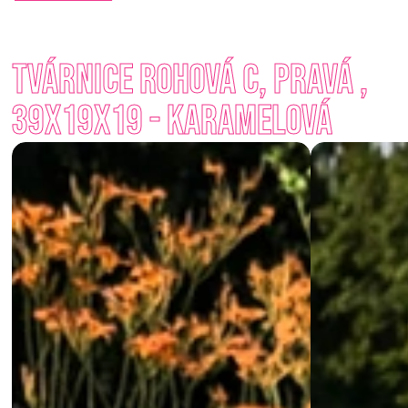
S minimální námahou vytvoříte robustní a vizuálně přitažlivou 
konstrukci, která dokonale doplní jak moderní, tak tradiční 
Tvárnice rohová C, pravá , 
architekturu. Na výběr jsou nadčasové odstíny jako Přírodní, 
Antracit, Karamelová nebo Smetanová. 
39x19x19 - Karamelová
Ať už hledáte soukromí nebo chcete jen dotvořit prostor 
kolem domu – štípané tvárnice vám nabídnou spolehlivé a 
krásné řešení. 