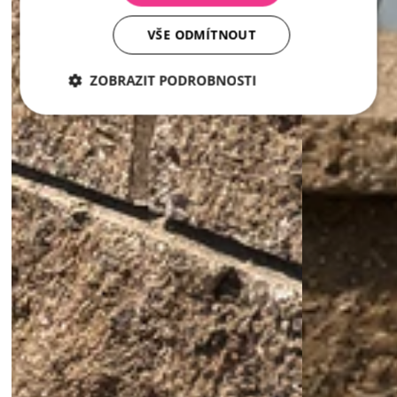
VŠE ODMÍTNOUT
ZOBRAZIT PODROBNOSTI
Nezbytně
Analytika
Marketing
nutné
soubory
Nezbytně nutné soubory
Analytika
Marketing
Nezbytně nutné soubory cookie umožňují základní
funkce webových stránek, jako je přihlášení
uživatele a správa účtu. Webové stránky nelze bez
nezbytně nutných souborů cookie správně používat.
Poskytovatel /