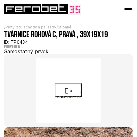
/
/
Ploty, zdi, schody a palisády
Štípané
Tvárnice rohová C, pravá , 39x19x19
ID: TP0434
Provedení
Samostatný prvek