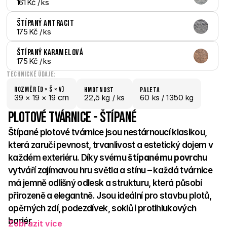
161 Kč
 / ks
Štípaný Antracit
175 Kč
 / ks
Štípaný Karamelová
175 Kč
 / ks
Technické údaje:
Rozměr (D × š × V)
hmotnost
paletA
 cm
39 × 
19 × 
19
22,5 kg /
 ks
60
 ks
 / 1350 kg
Plotové tvárnice - Štípané
Štípané plotové tvárnice jsou nestárnoucí klasikou, 
která zaručí pevnost, trvanlivost a estetický dojem v 
každém exteriéru. Díky svému 
štípanému povrchu 
vytváří zajímavou hru světla a stínu – každá tvárnice 
má jemně odlišný odlesk a strukturu, která působí 
přirozeně a elegantně. Jsou ideální pro stavbu plotů, 
opěrných zdí, podezdívek, soklů i protihlukových 
bariér. 
Zobrazit více