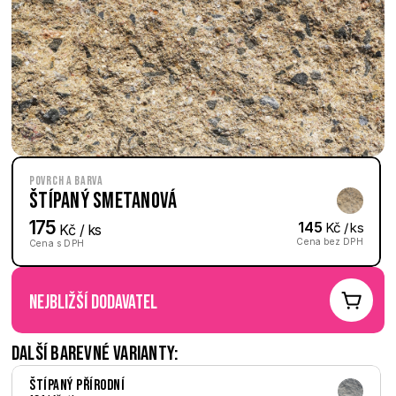
Povrch a barva
Štípaný Smetanová
175
145
 Kč / ks
 Kč / ks
Cena bez DPH
Cena s DPH
nejbližší dodavatel
Další barevné varianty:
Štípaný Přírodní