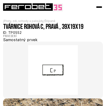
/
/
Ploty, zdi, schody a palisády
Štípané
Tvárnice rohová C, pravá , 39x19x19
ID: TP0552
Provedení
Samostatný prvek