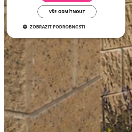
VŠE ODMÍTNOUT
ZOBRAZIT PODROBNOSTI
Nezbytně
Analytika
Marketing
nutné
soubory
Nezbytně nutné soubory
Analytika
Marketing
Nezbytně nutné soubory cookie umožňují základní
funkce webových stránek, jako je přihlášení
uživatele a správa účtu. Webové stránky nelze bez
nezbytně nutných souborů cookie správně používat.
Poskytovatel /