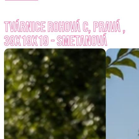
S minimální námahou vytvoříte robustní a vizuálně přitažlivou 
konstrukci, která dokonale doplní jak moderní, tak tradiční 
Tvárnice rohová C, pravá , 
architekturu. Na výběr jsou nadčasové odstíny jako Přírodní, 
Antracit, Karamelová nebo Smetanová. 
39x19x19 - Smetanová
Ať už hledáte soukromí nebo chcete jen dotvořit prostor 
kolem domu – štípané tvárnice vám nabídnou spolehlivé a 
krásné řešení. 