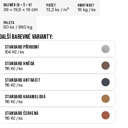
Rozměr (D × š × V)
počet
hmotnost
 cm
39 × 
19,5 × 
19
13,2 ks /
 m²
16 kg /
 ks
paletA
60
 ks
 / 960 kg
Další barevné varianty:
Standard Přírodní
104 Kč
 / ks
Standard Hnědá
116 Kč
 / ks
Standard Antracit
116 Kč
 / ks
Standard Karamelová
116 Kč
 / ks
Standard Červená
116 Kč
 / ks