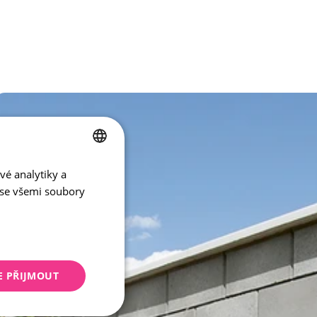
vé analytiky a
CZECH
 se všemi soubory
ENGLISH
E PŘIJMOUT