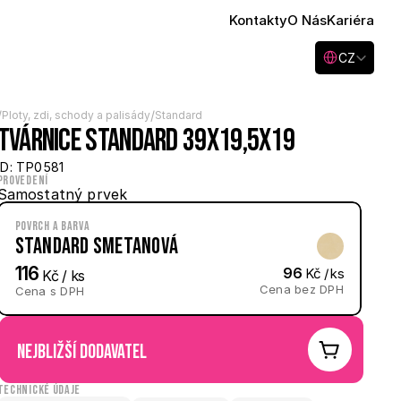
Kontakty
O Nás
Kariéra
Select Language
CZ
/
/
Ploty, zdi, schody a palisády
Standard
Tvárnice Standard 39x19,5x19
ID: TP0581
Provedení
Samostatný prvek
Povrch a barva
Standard Smetanová
116
96
 Kč / ks
 Kč / ks
Cena bez DPH
Cena s DPH
nejbližší dodavatel
Technické údaje