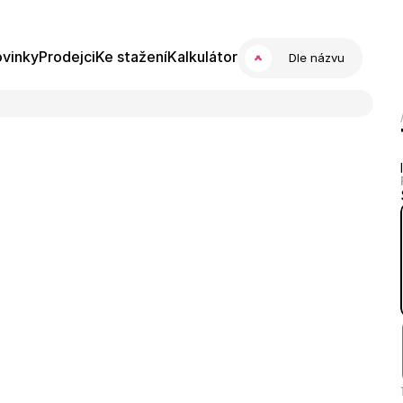
vinky
Prodejci
Ke stažení
Kalkulátor
Dle názvu