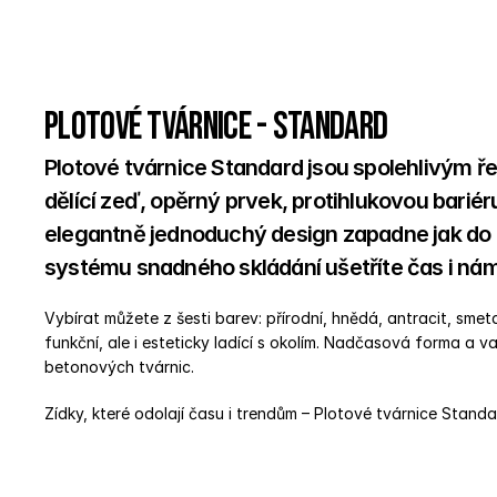
Plotové tvárnice - Standard
Plotové tvárnice Standard jsou spolehlivým ře
dělící zeď, opěrný prvek, protihlukovou bariér
elegantně jednoduchý design zapadne jak do kl
systému snadného skládání ušetříte čas i náma
Vybírat můžete z šesti barev: přírodní, hnědá, antracit, sme
funkční, ale i esteticky ladící s okolím. Nadčasová forma a vari
betonových tvárnic. 
Zídky, které odolají času i trendům – Plotové tvárnice Stand