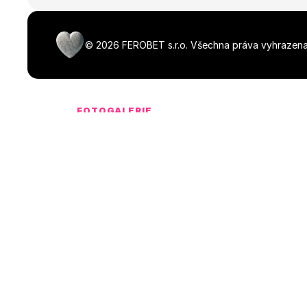
©
2026
FEROBET s.r.o.
Všechna práva vyhrazena
FOTOGALERIE
Média ke stažen
NaN dostupných souborů