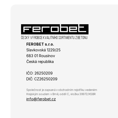
_gcl_au
Český výrobce kvalitního sortimentu z betonu
FEROBET s.r.o.
Slavkovská 1229/25 
683 01 Rousínov
Česká republika
IČO: 26250209
DIČ: CZ26250209
Společnost je zapsaná v obchodním rejstříku vedeném 
Krajským soudem v Brně, oddíl C, vložka 39972/KSBR
info@ferobet.cz