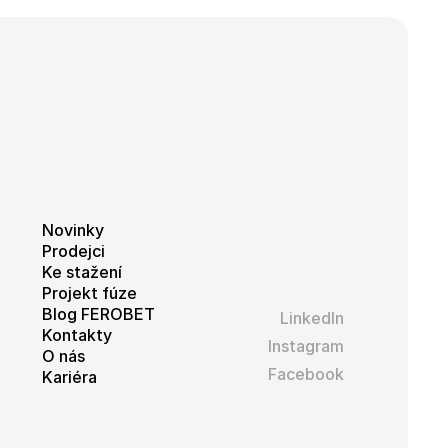
eclick a provádí
webové stránky a
 vidět před
Novinky
Prodejci
Ke stažení
Projekt fúze
Blog FEROBET
LinkedIn
Kontakty
Instagram
O nás
Facebook
Kariéra