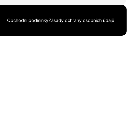
Obchodní podmínky
Zásady ochrany osobních údajů
Stáhnout celou galerii ZIP