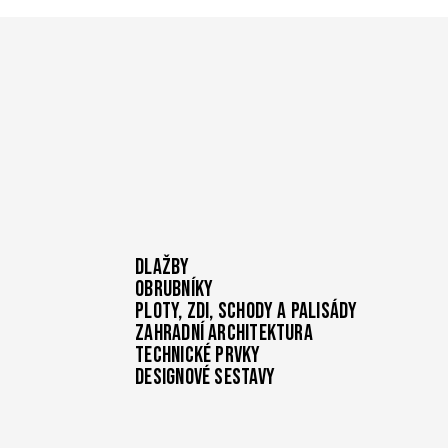
2
Tento soubor cookie nastavuje společnost Doubl
Google LLC
měsíce
informace o tom, jak koncový uživatel používá 
.ferobet.cz
4
jakoukoli reklamu, kterou koncový uživatel mohl
týdny
návštěvou uvedeného webu.
Dlažby
Obrubníky
Ploty, zdi, schody a palisády
Zahradní architektura
Technické prvky
Designové sestavy