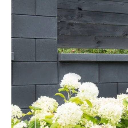
Nezbytně nu
Nezbytně nutné soubo
stránky nelze bez ne
Název
CookieScriptConse
laravel_session
udid
Zásadách 