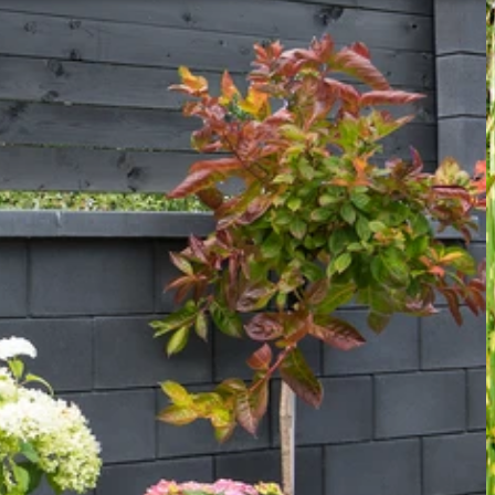
tné soubory
Analytika
Mar
Nezbytně nutné soubory
Analytika
Marketing
ry cookie umožňují základní funkce webových stránek, jako je přihlášení uživatele a
zbytně nutných souborů cookie správně používat.
Poskytovatel /
Vyprší
Popis
Doména
nt
5 měsíců
Tento soubor cookie používá služba Cookie-
CookieScript
4 týdny
zapamatování předvoleb souhlasu se soubor
.ferobet.cz
návštěvníků. Je nutné, aby banner cookie Co
fungoval správně.
Zavřením
Interně laravel používá laravel_session k iden
Laravel LLC
prohlížeče
relace pro uživatele
plotova-
kalkulacka.ferobet.cz
.ferobet.cz
4 týdny 2
Tento cookie se používá k jedinečné identifika
dny
mají přístup k webové stránce, aby sledovala 
uživatelskou zkušenost.
ochrany osobních údajů společnosti Google.