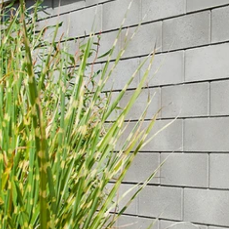
keting
 správa účtu. Webové
Script.com k
y cookie
okie-Script.com
tifikaci instance
ci zařízení, která
používání a zlepšila