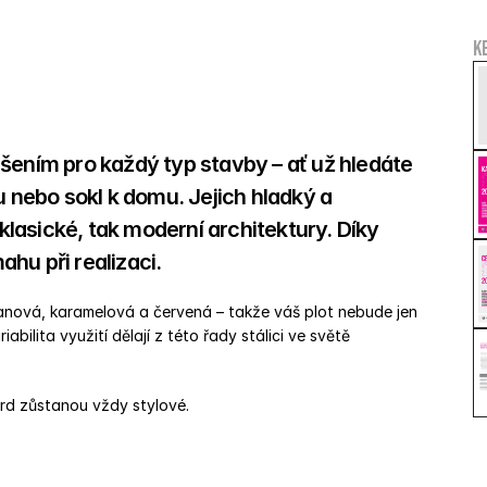
K
šením pro každý typ stavby – ať už hledáte 
u nebo sokl k domu. Jejich hladký a 
asické, tak moderní architektury. Díky 
hu při realizaci. 
tanová, karamelová a červená – takže váš plot nebude jen 
abilita využití dělají z této řady stálici ve světě 
ard zůstanou vždy stylové.