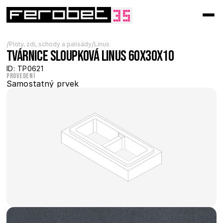
/
/
Ploty, zdi, schody a palisády
Linus
Tvárnice sloupková Linus 60x30x10
ID: TP0621
Provedení
Samostatný prvek