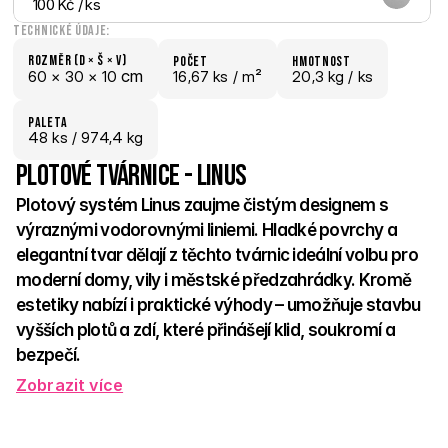
100 Kč
 / ks
Technické údaje:
Rozměr (D × š × V)
počet
hmotnost
 cm
60 × 
30 × 
10
16,67 ks /
 m²
20,3 kg /
 ks
paletA
48
 ks
 / 974,4 kg
Plotové tvárnice - Linus
Plotový systém Linus zaujme čistým designem s 
výraznými vodorovnými liniemi. Hladké povrchy a 
elegantní tvar dělají z těchto tvárnic ideální volbu pro 
moderní domy, vily i městské předzahrádky. Kromě 
estetiky nabízí i praktické výhody – umožňuje stavbu 
vyšších plotů a zdí, které přinášejí klid, soukromí a 
bezpečí. 
Zobrazit více
Díky svému tvaru a dostupnosti ve dvou barvách – 
Přírodní a 
Antracit 
– je možné vytvářet zajímavé kombinace a hrát si s 
rytmem i kontrastem. Tenké pásky dodávají celému prostoru 