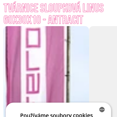
Tvárnice sloupková Linus 
rytmus a architektonickou čistotu, která zaujme na první 
pohled. 
60x30x10 - Antracit
Plotové tvárnice Linus jsou perfektní volbou, pokud chcete 
vnést do svého exteriéru moderní řád, styl a zároveň i pocit 
domova. 
Používáme soubory cookies