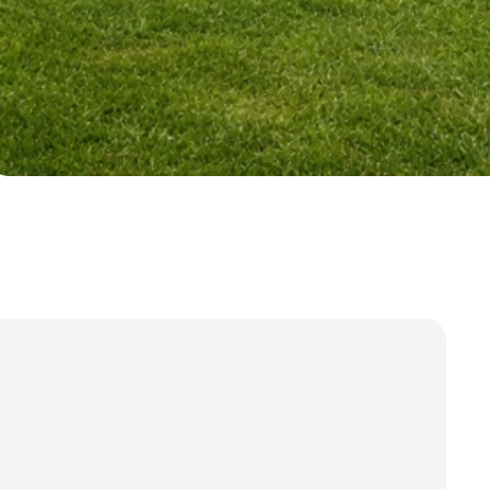
 správa účtu. Webové
Script.com k
y cookie
okie-Script.com
tifikaci instance
ci zařízení, která
používání a zlepšila
 se zabezpečením
by.
tavu relace.