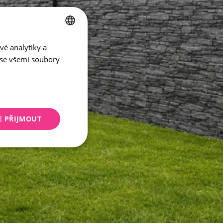
vé analytiky a
CZECH
 se všemi soubory
ENGLISH
E PŘIJMOUT
keting