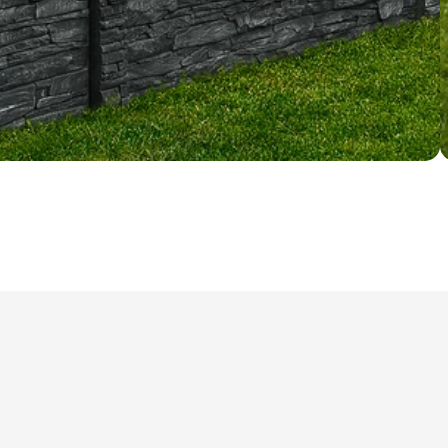
ry cookie umožňují základní funkce webových stránek, jako je přihlášení uživatele a
zbytně nutných souborů cookie správně používat.
Poskytovatel /
Vyprší
Popis
Doména
nt
5 měsíců
Tento soubor cookie používá služba Cookie-
CookieScript
4 týdny
zapamatování předvoleb souhlasu se soubor
.ferobet.cz
návštěvníků. Je nutné, aby banner cookie Co
fungoval správně.
Zavřením
Interně laravel používá laravel_session k iden
Laravel LLC
prohlížeče
relace pro uživatele
plotova-
kalkulacka.ferobet.cz
.ferobet.cz
4 týdny 2
Tento cookie se používá k jedinečné identifika
dny
mají přístup k webové stránce, aby sledovala 
uživatelskou zkušenost.
ochrany osobních údajů společnosti Google.
plotova-
1 rok
Tento soubor cookie je napsán, aby pomohl
kalkulacka.ferobet.cz
stránek při prevenci útoků padělání mezi we
Poskytovatel
Vyprší
Popis
/ Doména
Poskytovatel /
Vyprší
Popis
Doména
.ferobet.cz
1 rok
Tento soubor cookie používá Google Analytics k zachování s