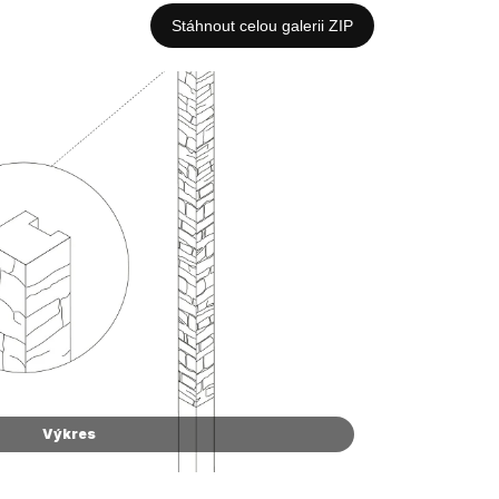
Stáhnout celou galerii ZIP
Výkres