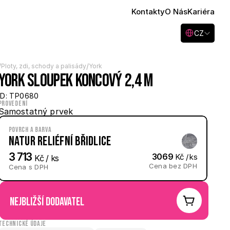
Kontakty
O Nás
Kariéra
Select Language
CZ
/
/
Ploty, zdi, schody a palisády
York
York sloupek koncový 2,4 m
ID: TP0680
Provedení
Samostatný prvek
Povrch a barva
Natur reliéfní Břidlice
3 713
3069
 Kč / ks
 Kč / ks
Cena bez DPH
Cena s DPH
nejbližší dodavatel
Technické údaje