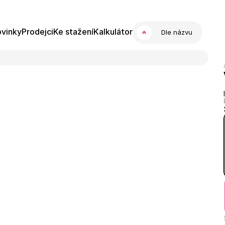
vinky
Prodejci
Ke stažení
Kalkulátor
Dle názvu