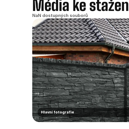
Média ke stažen
NaN dostupných souborů
Hlavní fotografie