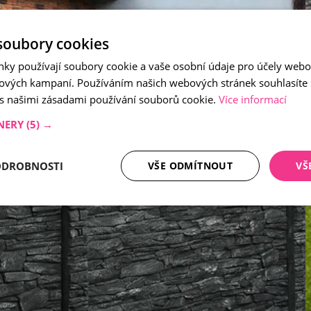
soubory cookies
nky používají soubory cookie a vaše osobní údaje pro účely webo
ových kampaní. Používáním našich webových stránek souhlasíte
 s našimi zásadami používání souborů cookie.
Více informací
NERY
(5) →
ODROBNOSTI
VŠE ODMÍTNOUT
VŠ
tné soubory
Analytika
Mar
Nezbytně nutné soubory
Analytika
Marketing