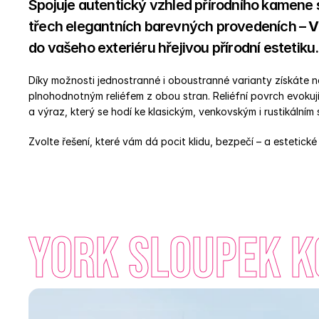
Spojuje autentický vzhled přírodního kamene s 
třech elegantních barevných provedeních – 
V
do vašeho exteriéru hřejivou přírodní estetiku.
Díky možnosti jednostranné i oboustranné varianty získáte nej
plnohodnotným reliéfem z obou stran. Reliéfní povrch evokují
a výraz, který se hodí ke klasickým, venkovským i rustikálním
Zvolte řešení, které vám dá pocit klidu, bezpečí – a estetické 
York sloupek ko