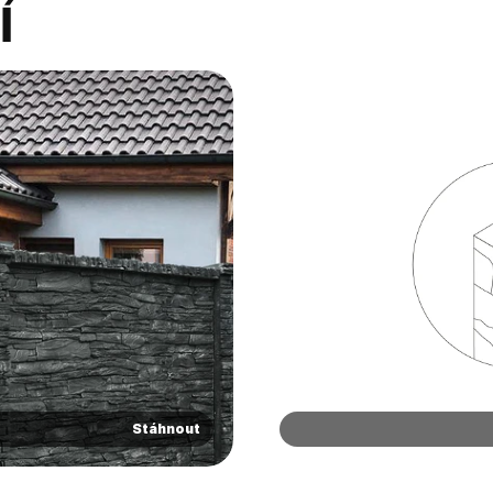
í
Stáhnout