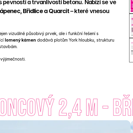
pevností a trvanlivostí betonu. Nabízí se ve 
ápenec, Břidlice a Quarcit
 – které vnesou 
 
en vizuálně působivý prvek, ale i funkční řešení s 
cí 
lomený kámen
 dodává plotům York hloubku, strukturu 
 stavbám. 
výjimečnosti. 
ncový 2,4 m - Bř