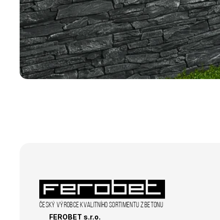
Nezbytně nutné soubo
stránky nelze bez ne
Název
CookieScriptConse
laravel_session
udid
Zásadách 
XSRF-TOKEN
Název
Český výrobce kvalitního sortimentu z betonu
Název
FEROBET s.r.o.
_ga_R98VL1VNQ0