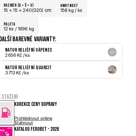
Rozměr (D × š × V)
hmotnost
 cm
15 × 
15 × 
240(320)
158 kg /
 ks
paletA
12
 ks
 / 1896 kg
Další barevné varianty:
Natur reliéfní Vápenec
2 656 Kč
 / ks
Natur reliéfní Quarcit
3 713 Kč
 / ks
e stažení
Korekce ceny dopravy
Prohlédnout online
Stáhnout
Katalog FEROBET - 2026