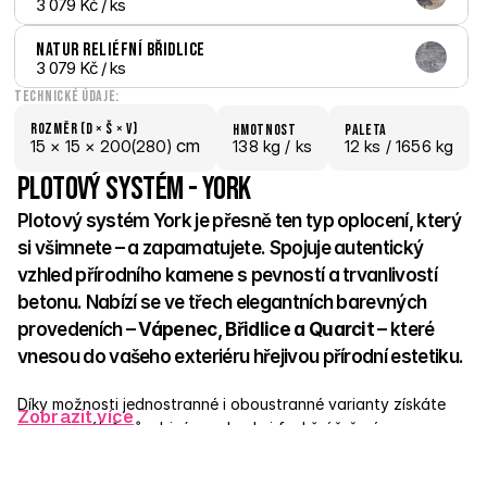
3 079 Kč
 / ks
Natur reliéfní Břidlice
3 079 Kč
 / ks
Technické údaje:
Rozměr (D × š × V)
hmotnost
paletA
 cm
15 × 
15 × 
200(280)
138 kg /
 ks
12
 ks
 / 1656 kg
Plotový systém - York
Plotový systém York je přesně ten typ oplocení, který 
si všimnete – a zapamatujete. Spojuje autentický 
vzhled přírodního kamene s pevností a trvanlivostí 
betonu. Nabízí se ve třech elegantních barevných 
provedeních – 
Vápenec, Břidlice a Quarcit
 – které 
vnesou do vašeho exteriéru hřejivou přírodní estetiku. 
Díky možnosti jednostranné i oboustranné varianty získáte 
Zobrazit více
nejen vizuálně působivý prvek, ale i funkční řešení s 
plnohodnotným reliéfem z obou stran. Reliéfní povrch 
evokující 
lomený kámen
 dodává plotům York hloubku, 