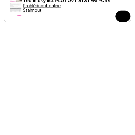
Technický list PLOTOVÝ SYSTÉM YORK
webu.
Prohlédnout online
Stáhnout
Dlažby
Obrubníky
Ploty, zdi, schody a palisády
Zahradní architektura
Technické prvky
Designové sestavy
Novinky
Prodejci
Ke stažení
Projekt fúze
LinkedIn
Blog FEROBET
Instagram
Kontakty
O nás
Facebook
Kariéra