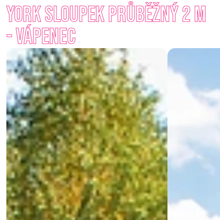
York sloupek průběžný 2 m 
strukturu a výraz, který se hodí ke klasickým, venkovským i 
rustikálním stavbám. 
- Vápenec
Zvolte řešení, které vám dá pocit klidu, bezpečí – a estetické 
výjimečnosti. 