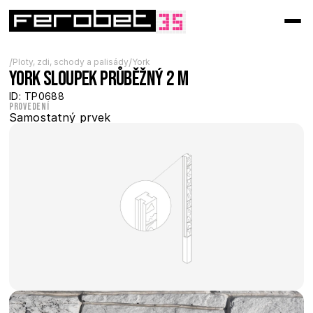
/
/
Ploty, zdi, schody a palisády
York
York sloupek průběžný 2 m
ID: TP0688
Provedení
Samostatný prvek