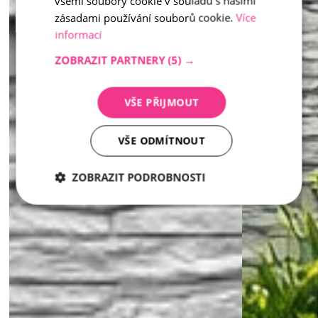
všemi soubory cookie v souladu s našimi
zásadami používání souborů cookie.
Více
informací
ZOBRAZIT PARTNERY
(5) →
VŠE PŘIJMOUT
VŠE ODMÍTNOUT
ZOBRAZIT PODROBNOSTI
Nezbytně
Analytika
Marketing
nutné
soubory