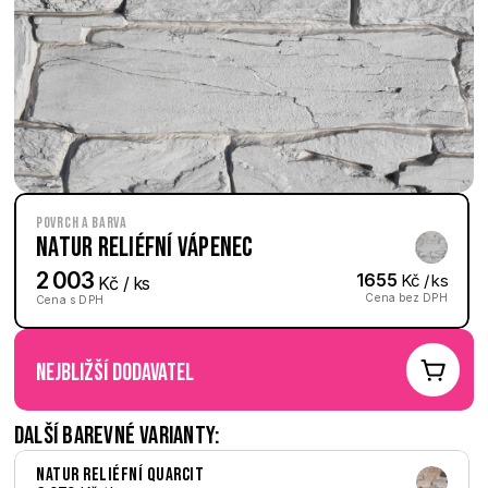
Povrch a barva
Natur reliéfní Vápenec
2 003
1655
 Kč / ks
 Kč / ks
Cena bez DPH
Cena s DPH
nejbližší dodavatel
Další barevné varianty:
Natur reliéfní Quarcit