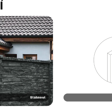
í
Stáhnout