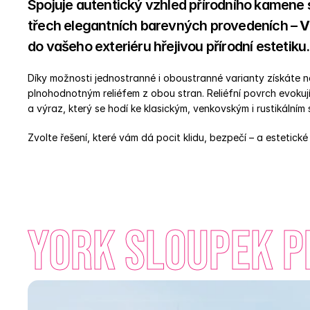
Spojuje autentický vzhled přírodního kamene s 
třech elegantních barevných provedeních – 
V
do vašeho exteriéru hřejivou přírodní estetiku.
Díky možnosti jednostranné i oboustranné varianty získáte nej
plnohodnotným reliéfem z obou stran. Reliéfní povrch evokují
a výraz, který se hodí ke klasickým, venkovským i rustikálním
Zvolte řešení, které vám dá pocit klidu, bezpečí – a estetické 
York sloupek p