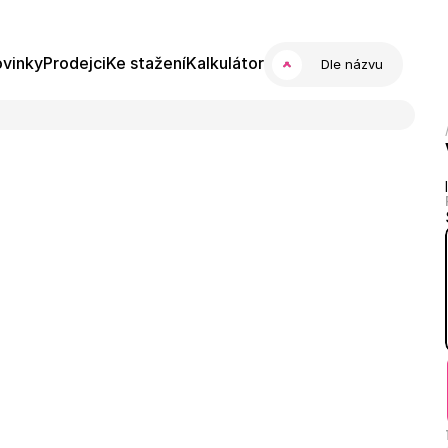
vinky
Prodejci
Ke stažení
Kalkulátor
Dle názvu