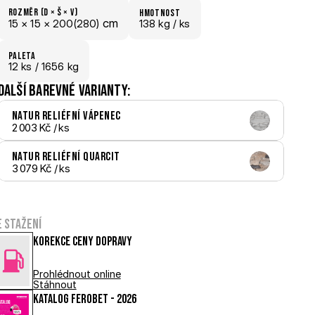
Rozměr (D × š × V)
hmotnost
 cm
15 × 
15 × 
200(280)
138 kg /
 ks
paletA
12
 ks
 / 1656 kg
Další barevné varianty:
Natur reliéfní Vápenec
2 003 Kč
 / ks
Natur reliéfní Quarcit
3 079 Kč
 / ks
e stažení
Korekce ceny dopravy
Prohlédnout online
Stáhnout
Katalog FEROBET - 2026