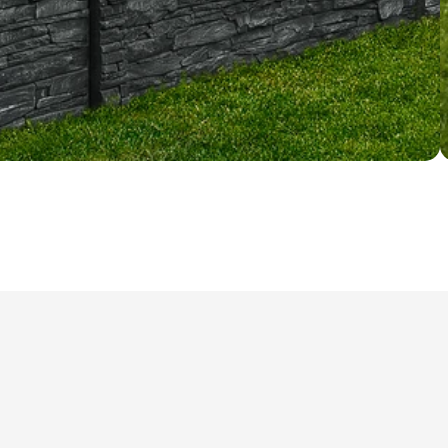
ry cookie umožňují základní funkce webových stránek, jako je přihlášení uživatele a
zbytně nutných souborů cookie správně používat.
Poskytovatel /
Vyprší
Popis
Doména
nt
5 měsíců
Tento soubor cookie používá služba Cookie-
CookieScript
4 týdny
zapamatování předvoleb souhlasu se soubor
.ferobet.cz
návštěvníků. Je nutné, aby banner cookie Co
fungoval správně.
Zavřením
Interně laravel používá laravel_session k iden
Laravel LLC
prohlížeče
relace pro uživatele
plotova-
kalkulacka.ferobet.cz
.ferobet.cz
4 týdny 2
Tento cookie se používá k jedinečné identifika
dny
mají přístup k webové stránce, aby sledovala 
uživatelskou zkušenost.
ochrany osobních údajů společnosti Google.
plotova-
1 rok
Tento soubor cookie je napsán, aby pomohl
kalkulacka.ferobet.cz
stránek při prevenci útoků padělání mezi we
Poskytovatel
Vyprší
Popis
/ Doména
Poskytovatel /
Vyprší
Popis
Doména
.ferobet.cz
1 rok
Tento soubor cookie používá Google Analytics k zachování s