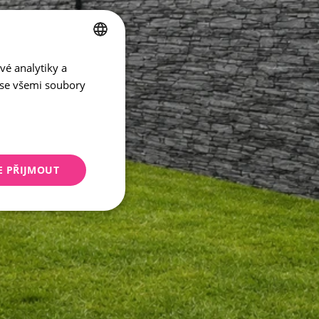
vé analytiky a
CZECH
 se všemi soubory
ENGLISH
E PŘIJMOUT
keting