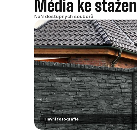
Média ke stažen
NaN dostupných souborů
Hlavní fotografie