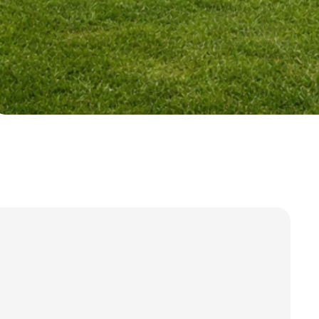
 správa účtu. Webové
Script.com k
y cookie
okie-Script.com
tifikaci instance
ci zařízení, která
používání a zlepšila
 se zabezpečením
by.
tavu relace.