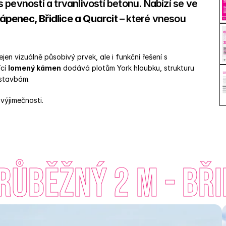
pevností a trvanlivostí betonu. Nabízí se ve 
ápenec, Břidlice a Quarcit
 – které vnesou 
 
en vizuálně působivý prvek, ale i funkční řešení s 
cí 
lomený kámen
 dodává plotům York hloubku, strukturu 
 stavbám. 
výjimečnosti. 
růběžný 2 m - Bři