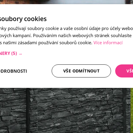
soubory cookies
nky používají soubory cookie a vaše osobní údaje pro účely webo
ových kampaní. Používáním našich webových stránek souhlasíte
 s našimi zásadami používání souborů cookie.
Více informací
NERY
(5) →
ODROBNOSTI
VŠE ODMÍTNOUT
VŠ
tné soubory
Analytika
Mar
Nezbytně nutné soubory
Analytika
Marketing