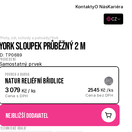
Kontakty
O Nás
Kariéra
Select Language
CZ
/
/
Ploty, zdi, schody a palisády
York
York sloupek průběžný 2 m
ID: TP0689
Provedení
Samostatný prvek
Povrch a barva
Natur reliéfní Břidlice
3 079
2545
 Kč / ks
 Kč / ks
Cena bez DPH
Cena s DPH
nejbližší dodavatel
Technické údaje