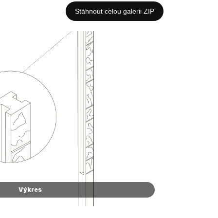
Stáhnout celou galerii ZIP
Výkres