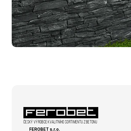
Nezbytně nutné soubo
stránky nelze bez ne
Název
CookieScriptConse
laravel_session
udid
Zásadách 
XSRF-TOKEN
Název
Český výrobce kvalitního sortimentu z betonu
Název
FEROBET s.r.o.
_ga_R98VL1VNQ0