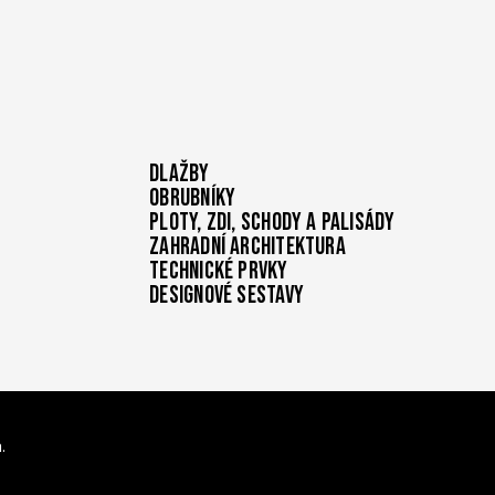
Dlažby
Obrubníky
Ploty, zdi, schody a palisády
Zahradní architektura
Technické prvky
Designové sestavy
.