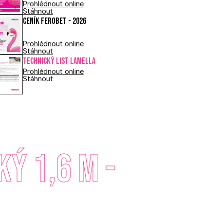
Prohlédnout online
Stáhnout
Ceník FEROBET - 2026
Prohlédnout online
Stáhnout
Technický list LAMELLA
Prohlédnout online
Stáhnout
 1,6 m - 