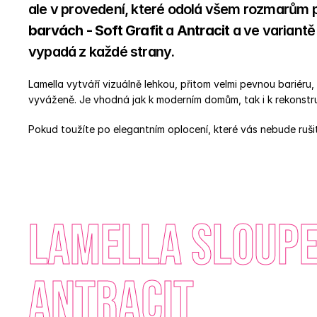
ale v provedení, které odolá všem rozmarům p
barvách - Soft Grafit 
a
 Antracit
 a ve variantě
vypadá z každé strany. 
Lamella vytváří vizuálně lehkou, přitom velmi pevnou bariéru,
vyváženě. Je vhodná jak k moderním domům, tak i k rekonstr
Pokud toužíte po elegantním oplocení, které vás nebude rušit,
Lamella sloupe
Antracit