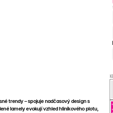
K
né trendy – spojuje nadčasový design s 
ené lamely evokují vzhled hliníkového plotu, 