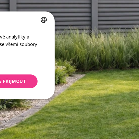
vé analytiky a
CZECH
 se všemi soubory
ENGLISH
E PŘIJMOUT
keting