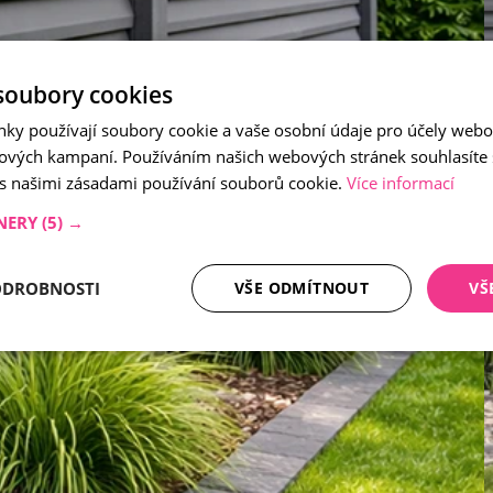
soubory cookies
nky používají soubory cookie a vaše osobní údaje pro účely webo
ových kampaní. Používáním našich webových stránek souhlasíte
 s našimi zásadami používání souborů cookie.
Více informací
NERY
(5) →
ODROBNOSTI
VŠE ODMÍTNOUT
VŠ
tné soubory
Analytika
Mar