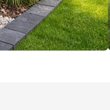
Nezbytně nutné soubory
Analytika
Marketing
ry cookie umožňují základní funkce webových stránek, jako je přihlášení uživatele a
zbytně nutných souborů cookie správně používat.
Poskytovatel /
Vyprší
Popis
Doména
nt
5 měsíců
Tento soubor cookie používá služba Cookie-
CookieScript
4 týdny
zapamatování předvoleb souhlasu se soubor
.ferobet.cz
návštěvníků. Je nutné, aby banner cookie Co
fungoval správně.
Zavřením
Interně laravel používá laravel_session k iden
Laravel LLC
prohlížeče
relace pro uživatele
plotova-
kalkulacka.ferobet.cz
.ferobet.cz
4 týdny 2
Tento cookie se používá k jedinečné identifika
dny
mají přístup k webové stránce, aby sledovala 
uživatelskou zkušenost.
ochrany osobních údajů společnosti Google.
plotova-
1 rok
Tento soubor cookie je napsán, aby pomohl
kalkulacka.ferobet.cz
stránek při prevenci útoků padělání mezi we
Poskytovatel
Vyprší
Popis
/ Doména
Poskytovatel /
Vyprší
Popis