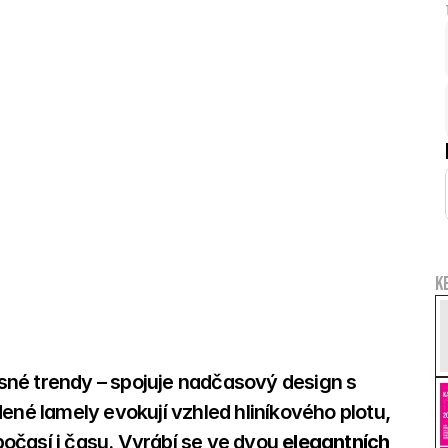
K
né trendy – spojuje nadčasový design s 
ené lamely evokují vzhled hliníkového plotu, 
očasí i času. Vyrábí se ve dvou 
elegantních 