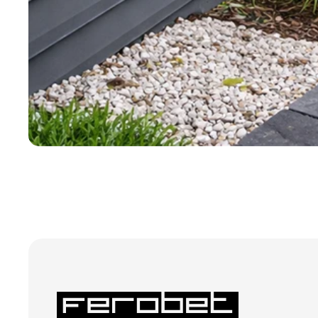
Nezbytně nutné soubo
stránky nelze bez ne
Název
CookieScriptConse
laravel_session
udid
Zásadách 
XSRF-TOKEN
Název
Název