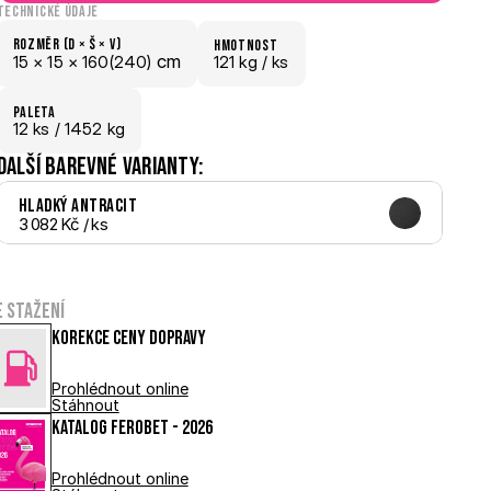
Technické údaje
Rozměr (D × š × V)
hmotnost
 cm
15 × 
15 × 
160(240)
121 kg /
 ks
paletA
12
 ks
 / 1452 kg
Další barevné varianty:
Hladký Antracit
3 082 Kč
 / ks
e stažení
Korekce ceny dopravy
Prohlédnout online
Stáhnout
Katalog FEROBET - 2026
Prohlédnout online