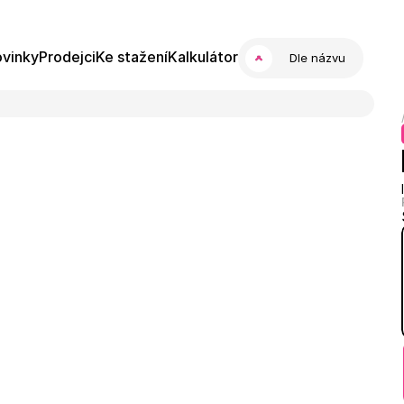
vinky
Prodejci
Ke stažení
Kalkulátor
Dle názvu