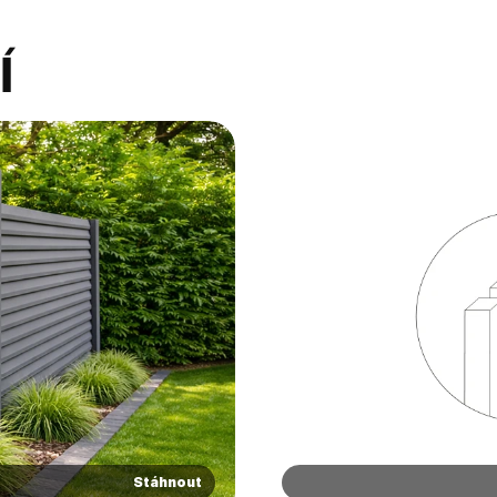
í
Stáhnout