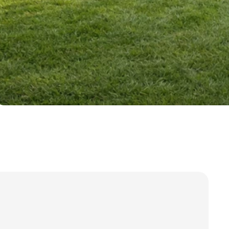
 správa účtu. Webové
Script.com k
y cookie
okie-Script.com
tifikaci instance
ci zařízení, která
používání a zlepšila
 se zabezpečením
by.