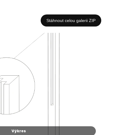
Stáhnout celou galerii ZIP
Výkres