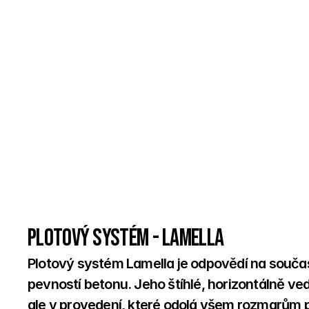
Plotový systém - Lamella
Plotový systém Lamella je odpovědí na součas
pevností betonu. Jeho štíhlé, horizontálně ved
ale v provedení, které odolá všem rozmarům p