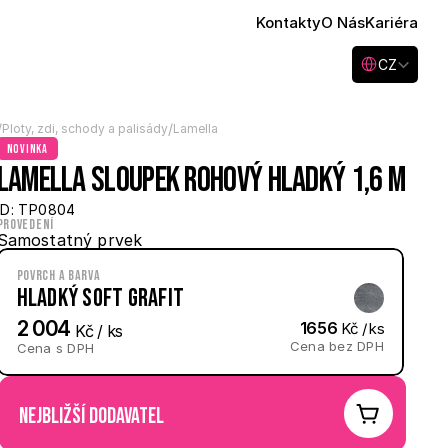
Kontakty
O Nás
Kariéra
Select Language
CZ
/
/
Ploty, zdi, schody a palisády
Lamella
novinka
Lamella sloupek rohový hladký 1,6 m
ID: TP0804
Provedení
Samostatný prvek
Povrch a barva
Hladký Soft Grafit
2 004
1656
 Kč / ks
 Kč / ks
Cena bez DPH
Cena s DPH
nejbližší dodavatel