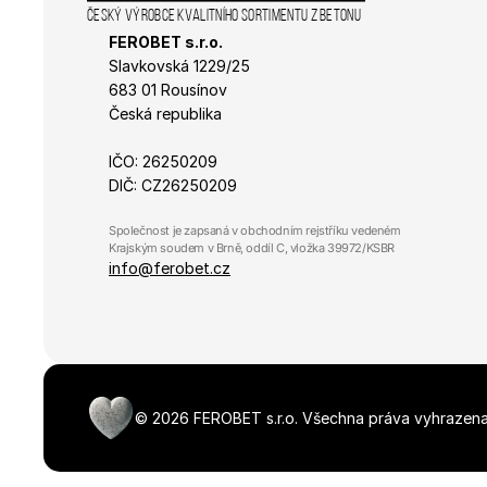
Český výrobce kvalitního sortimentu z betonu
_ga_R98VL1VNQ0
_gat_gtag_UA_3938
FEROBET s.r.o.
Slavkovská 1229/25 
_gid
sid
683 01 Rousínov
Česká republika
_ga_K4R0F19QP7
IDE
IČO: 26250209
DIČ: CZ26250209
_ga
sid
Společnost je zapsaná v obchodním rejstříku vedeném 
Krajským soudem v Brně, oddíl C, vložka 39972/KSBR
info@ferobet.cz
_fbp
_gcl_au
©
2026
FEROBET s.r.o.
Všechna práva vyhrazena