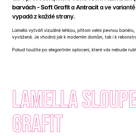
barvách - Soft Grafit 
a
 Antracit
 a ve variantě
vypadá z každé strany. 
Lamella vytváří vizuálně lehkou, přitom velmi pevnou bariéru,
vyváženě. Je vhodná jak k moderním domům, tak i k rekonstr
Pokud toužíte po elegantním oplocení, které vás nebude rušit,
Lamella sloupek
Grafit