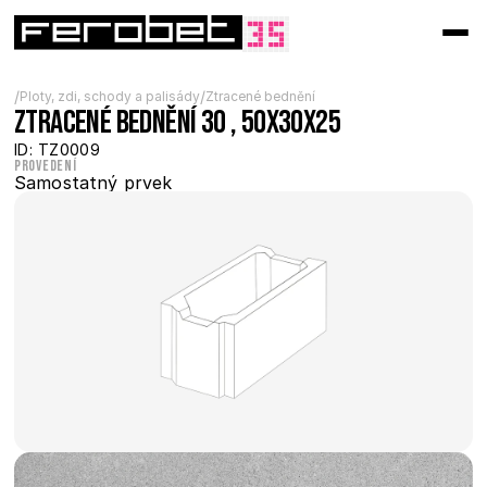
/
/
Ploty, zdi, schody a palisády
Ztracené bednění
Ztracené bednění 30 , 50x30x25
ID: TZ0009
Provedení
Samostatný prvek