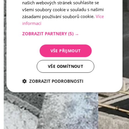
našich webových stránek souhlasíte se
všemi soubory cookie v souladu s našimi
zásadami používání souborů cookie.
Více
informací
ZOBRAZIT PARTNERY
(5) →
VŠE PŘIJMOUT
VŠE ODMÍTNOUT
ZOBRAZIT PODROBNOSTI
Nezbytně
Analytika
Marketing
nutné
soubory