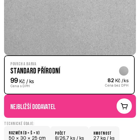
Povrch a barva
Standard Přírodní
99
82
 Kč / ks
 Kč / ks
Cena bez DPH
Cena s DPH
nejbližší dodavatel
Technické údaje:
Rozměr (D × š × V)
počet
hmotnost
 cm
50 × 
30 × 
25
8/26,7 ks /
 ks
27 kg /
 ks