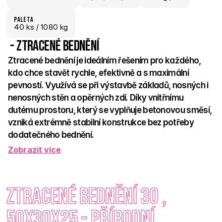
paletA
40
 ks
 / 1080 kg
 - Ztracené bednění
Ztracené bednění je ideálním řešením pro každého, 
kdo chce stavět rychle, efektivně a s maximální 
pevností. Využívá se při výstavbě základů, nosných i 
nenosných stěn a opěrných zdí. Díky vnitřnímu 
dutému prostoru, který se vyplňuje betonovou směsí, 
vzniká extrémně stabilní konstrukce bez potřeby 
dodatečného bednění. 
Zobrazit více
Přírodní betonový povrch tvárnic je nenápadný, univerzální a 
snadno kombinovatelný s dalšími stavebními prvky. Stavba ze 
ztraceného bednění šetří čas, práci i materiál a je ideální jak 
Ztracené bednění 30 , 
pro novostavby, tak pro rekonstrukce. 
50x30x25 - Přírodní
Každý pevný základ začíná spolehlivým tvárnicovým 
systémem – a právě to je ztracené bednění. 