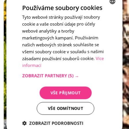
Vymývaný schod není jen praktickým prvkem – je to stylový 
Používáme soubory cookies
doplněk, který dotváří celkový ráz vašeho venkovního 
prostoru.
Tyto webové stránky používají soubory
CZECH
cookie a vaše osobní údaje pro účely
ENGLISH
inspirace - Vymývaný kámen
webové analytiky a tvorby
marketingových kampaní. Používáním
našich webových stránek souhlasíte se
všemi soubory cookie v souladu s našimi
zásadami používání souborů cookie.
Více
informací
ZOBRAZIT PARTNERY
(5) →
VŠE PŘIJMOUT
VŠE ODMÍTNOUT
ZOBRAZIT PODROBNOSTI