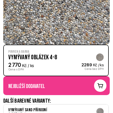
Povrch a barva
Vymývaný Oblázek 4-8
2 770
2289
 Kč / ks
 Kč / ks
Cena bez DPH
Cena s DPH
nejbližší dodavatel
Další barevné varianty:
Vymývaný Sand přírodní