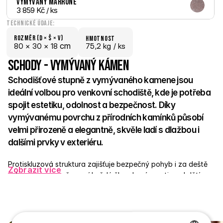
Vymývaný Marrone
3 859 Kč
 / ks
Technické údaje:
Rozměr (D × š × V)
hmotnost
 cm
80 × 
30 × 
18
75,2 kg /
 ks
Schody - Vymývaný kámen
Schodišťové stupně z vymývaného kamene jsou 
ideální volbou pro venkovní schodiště, kde je potřeba 
spojit estetiku, odolnost a bezpečnost. Díky 
vymývanému povrchu z přírodních kamínků působí 
velmi přirozeně a elegantně, skvěle ladí s dlažbou i 
dalšími prvky v exteriéru. 
Protiskluzová struktura zajišťuje bezpečný pohyb i za deště 
Zobrazit více
nebo v mrazu, což ocení každý člen domácnosti – od dětí po 
seniory. Stupně jsou vyrobené z pevného betonu a odolají 
jakýmkoli výkyvům počasí. Skvěle poslouží u vchodů, teras, v 
zahradě nebo v okolí bazénů. 