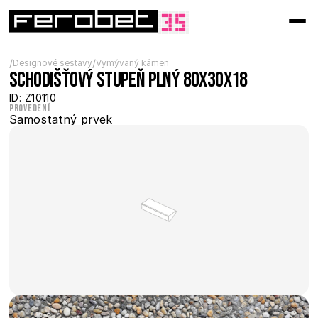
/
/
Designové sestavy
Vymývaný kámen
Schodišťový stupeň plný 80x30x18
ID: Z10110
Provedení
Samostatný prvek