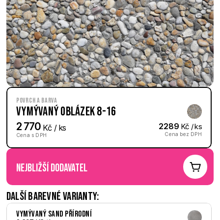
Povrch a barva
Vymývaný Oblázek 8-16
2 770
2289
 Kč / ks
 Kč / ks
Cena bez DPH
Cena s DPH
nejbližší dodavatel
Další barevné varianty:
Vymývaný Sand přírodní