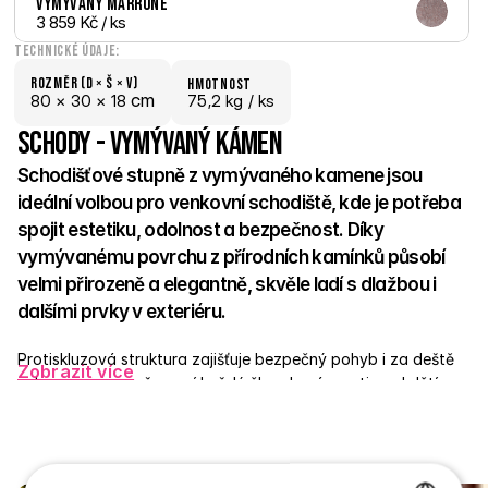
Vymývaný Marrone
3 859 Kč
 / ks
Technické údaje:
Rozměr (D × š × V)
hmotnost
 cm
80 × 
30 × 
18
75,2 kg /
 ks
Schody - Vymývaný kámen
Schodišťové stupně z vymývaného kamene jsou 
ideální volbou pro venkovní schodiště, kde je potřeba 
spojit estetiku, odolnost a bezpečnost. Díky 
vymývanému povrchu z přírodních kamínků působí 
velmi přirozeně a elegantně, skvěle ladí s dlažbou i 
dalšími prvky v exteriéru. 
Protiskluzová struktura zajišťuje bezpečný pohyb i za deště 
Zobrazit více
nebo v mrazu, což ocení každý člen domácnosti – od dětí po 
seniory. Stupně jsou vyrobené z pevného betonu a odolají 
jakýmkoli výkyvům počasí. Skvěle poslouží u vchodů, teras, v 
zahradě nebo v okolí bazénů. 