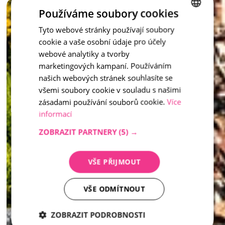
Vymývaný schod není jen praktickým prvkem – je to stylový 
Používáme soubory cookies
doplněk, který dotváří celkový ráz vašeho venkovního 
prostoru.
Tyto webové stránky používají soubory
CZECH
cookie a vaše osobní údaje pro účely
ENGLISH
inspirace - Vymývaný kámen
webové analytiky a tvorby
marketingových kampaní. Používáním
našich webových stránek souhlasíte se
všemi soubory cookie v souladu s našimi
zásadami používání souborů cookie.
Více
informací
ZOBRAZIT PARTNERY
(5) →
VŠE PŘIJMOUT
VŠE ODMÍTNOUT
ZOBRAZIT PODROBNOSTI