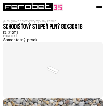
/
/
Designové sestavy
Vymývaný kámen
Schodišťový stupeň plný 80x30x18
ID: Z10111
Provedení
Samostatný prvek