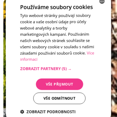
Vymývaný schod není jen praktickým prvkem – je to stylový 
Používáme soubory cookies
doplněk, který dotváří celkový ráz vašeho venkovního 
prostoru.
Tyto webové stránky používají soubory
CZECH
cookie a vaše osobní údaje pro účely
ENGLISH
inspirace - Vymývaný kámen
webové analytiky a tvorby
marketingových kampaní. Používáním
našich webových stránek souhlasíte se
všemi soubory cookie v souladu s našimi
zásadami používání souborů cookie.
Více
informací
ZOBRAZIT PARTNERY
(5) →
VŠE PŘIJMOUT
VŠE ODMÍTNOUT
ZOBRAZIT PODROBNOSTI