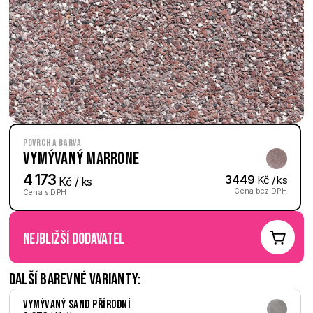
Povrch a barva
Vymývaný Marrone
4 173
3449
 Kč / ks
 Kč / ks
Cena bez DPH
Cena s DPH
nejbližší dodavatel
Další barevné varianty:
Vymývaný Sand přírodní