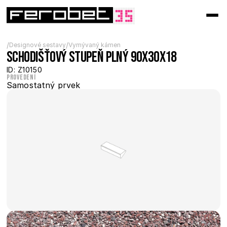
/
/
Designové sestavy
Vymývaný kámen
Schodišťový stupeň plný 90x30x18
ID: Z10150
Provedení
Samostatný prvek