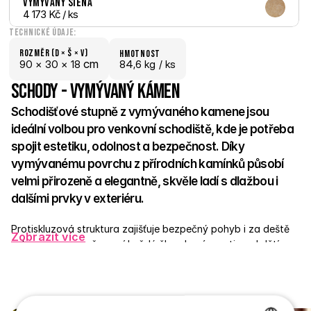
Vymývaný Siena
4 173 Kč
 / ks
Technické údaje:
Rozměr (D × š × V)
hmotnost
 cm
90 × 
30 × 
18
84,6 kg /
 ks
Schody - Vymývaný kámen
Schodišťové stupně z vymývaného kamene jsou 
ideální volbou pro venkovní schodiště, kde je potřeba 
spojit estetiku, odolnost a bezpečnost. Díky 
vymývanému povrchu z přírodních kamínků působí 
velmi přirozeně a elegantně, skvěle ladí s dlažbou i 
dalšími prvky v exteriéru. 
Protiskluzová struktura zajišťuje bezpečný pohyb i za deště 
Zobrazit více
nebo v mrazu, což ocení každý člen domácnosti – od dětí po 
seniory. Stupně jsou vyrobené z pevného betonu a odolají 
jakýmkoli výkyvům počasí. Skvěle poslouží u vchodů, teras, v 
zahradě nebo v okolí bazénů. 