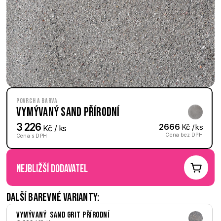
Povrch a barva
Vymývaný Sand přírodní
3 226
2666
 Kč / ks
 Kč / ks
Cena bez DPH
Cena s DPH
nejbližší dodavatel
Další barevné varianty:
Vymývaný  Sand Grit přírodní