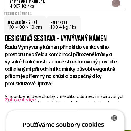
Vymývaný Marrone
4 807 Kč
 / ks
Technické údaje:
Rozměr (D × š × V)
hmotnost
 cm
110 × 
30 × 
18
103,4 kg /
 ks
Designová sestava - Vymývaný kámen
Řada Vymývaný kámen přináší do venkovního 
prostoru neotřelou kombinaci přirozené krásy a 
vysoké funkčnosti. Jemně strukturovaný povrch s 
odhalenými přírodními kamínky působí elegantně, 
přitom je příjemný na chůzi a bezpečný díky 
protiskluzové úpravě. 
V nabídce najdete dlažby v několika odstínech inspirovaných 
Zobrazit více
přírodními materiály, ale také obrubníky, schody, bazénové 
lemy, květináče, truhlíky či městský mobiliář – vše ve stejném 
designu. Díky tomu snadno vytvoříte sjednocený a esteticky 
vyvážený venkovní prostor. Betonová odolnost zaručí 
Používáme soubory cookies
dlouhou životnost i minimální nároky na údržbu. 