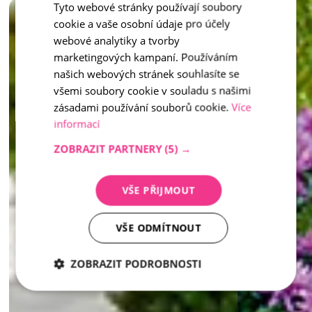
Tyto webové stránky používají soubory
CZECH
cookie a vaše osobní údaje pro účely
Pokud toužíte po dlažbě a doplňcích, které propojí přírodu, 
ENGLISH
pohodlí a trvalou kvalitu – vymývaný kámen je tou pravou 
webové analytiky a tvorby
volbou.
marketingových kampaní. Používáním
našich webových stránek souhlasíte se
inspirace - Vymývaný kámen
všemi soubory cookie v souladu s našimi
zásadami používání souborů cookie.
Více
informací
ZOBRAZIT PARTNERY
(5) →
VŠE PŘIJMOUT
VŠE ODMÍTNOUT
ZOBRAZIT PODROBNOSTI
Nezbytně
Analytika
Marketing
nutné