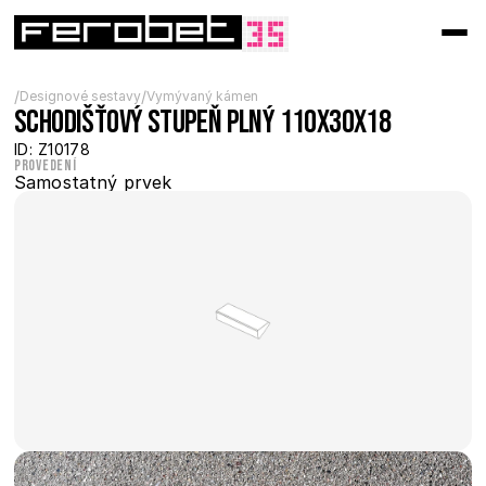
/
/
Designové sestavy
Vymývaný kámen
Schodišťový stupeň plný 110x30x18
ID: Z10178
Provedení
Samostatný prvek