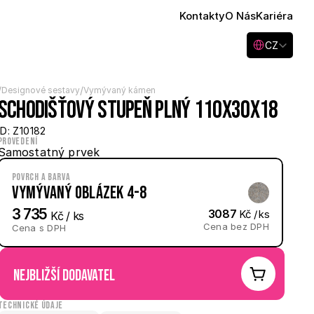
Kontakty
O Nás
Kariéra
Select Language
CZ
/
/
Designové sestavy
Vymývaný kámen
Schodišťový stupeň plný 110x30x18
ID: Z10182
Provedení
Samostatný prvek
Povrch a barva
Vymývaný Oblázek 4-8
3 735
3087
 Kč / ks
 Kč / ks
Cena bez DPH
Cena s DPH
nejbližší dodavatel
Technické údaje