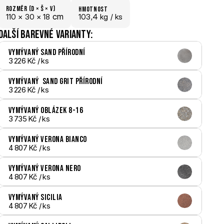
Rozměr (D × š × V)
hmotnost
 cm
110 × 
30 × 
18
103,4 kg /
 ks
Další barevné varianty:
Vymývaný Sand přírodní
3 226 Kč
 / ks
Vymývaný  Sand Grit přírodní
3 226 Kč
 / ks
Vymývaný Oblázek 8-16
3 735 Kč
 / ks
Vymývaný Verona bianco
4 807 Kč
 / ks
Vymývaný Verona nero
4 807 Kč
 / ks
Vymývaný Sicilia
4 807 Kč
 / ks