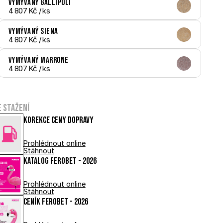
Vymývaný Gallipoli
4 807 Kč
 / ks
Vymývaný Siena
4 807 Kč
 / ks
Vymývaný Marrone
4 807 Kč
 / ks
e stažení
Korekce ceny dopravy
Prohlédnout online
Stáhnout
Katalog FEROBET - 2026
Prohlédnout online
Stáhnout
Ceník FEROBET - 2026