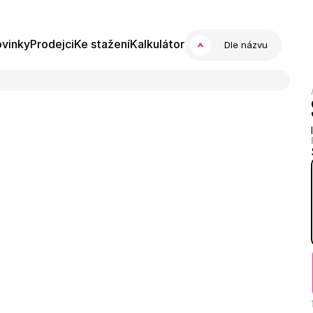
vinky
Prodejci
Ke stažení
Kalkulátor
Dle názvu