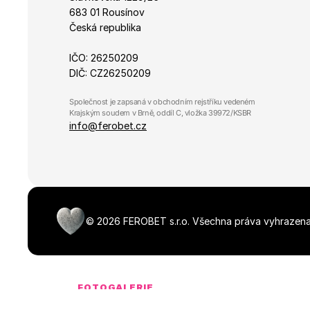
683 01 Rousínov
Česká republika
IČO: 26250209
DIČ: CZ26250209
Společnost je zapsaná v obchodním rejstříku vedeném 
Krajským soudem v Brně, oddíl C, vložka 39972/KSBR
info@ferobet.cz
©
2026
FEROBET s.r.o.
Všechna práva vyhrazena
FOTOGALERIE
Média ke stažen