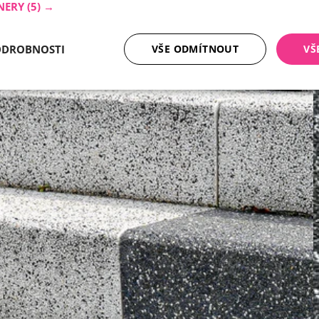
NERY
(5) →
ODROBNOSTI
VŠE ODMÍTNOUT
VŠ
tné soubory
Analytika
Mar
Nezbytně nutné soubory
Analytika
Marketing
ry cookie umožňují základní funkce webových stránek, jako je přihlášení uživatele a
zbytně nutných souborů cookie správně používat.
Poskytovatel /
Vyprší
Popis
Doména
nt
5 měsíců
Tento soubor cookie používá služba Cookie-
CookieScript
4 týdny
zapamatování předvoleb souhlasu se soubor
.ferobet.cz
návštěvníků. Je nutné, aby banner cookie Co
fungoval správně.