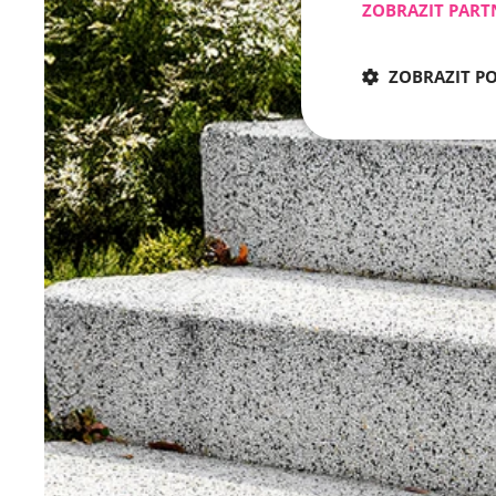
ZOBRAZIT PART
ZOBRAZIT P
Nezbytně nu
Nezbytně nutné soubo
stránky nelze bez ne
Název
CookieScriptConse