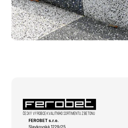
sid
_fbp
_gcl_au
Český výrobce kvalitního sortimentu z betonu
FEROBET s.r.o.
Slavkovská 1229/25 