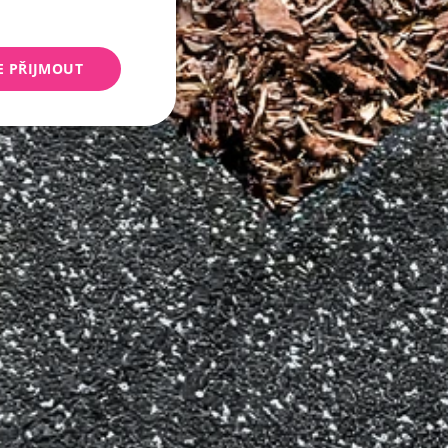
E PŘIJMOUT
keting
 správa účtu. Webové
Script.com k
y cookie
okie-Script.com