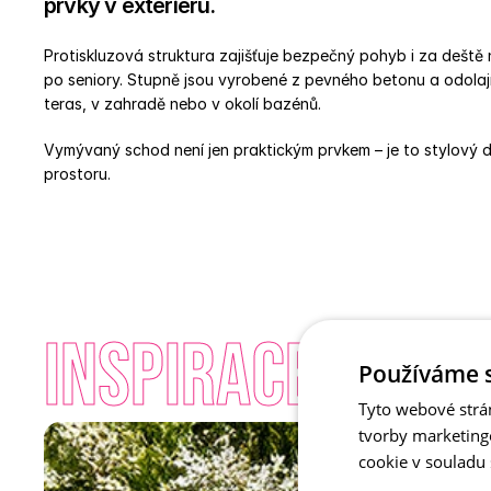
prvky v exteriéru. 
Protiskluzová struktura zajišťuje bezpečný pohyb i za deště
po seniory. Stupně jsou vyrobené z pevného betonu a odolají
teras, v zahradě nebo v okolí bazénů. 
Vymývaný schod není jen praktickým prvkem – je to stylový d
prostoru.
INSPIRACE - Vy
Používáme 
Tyto webové strá
tvorby marketing
cookie v souladu