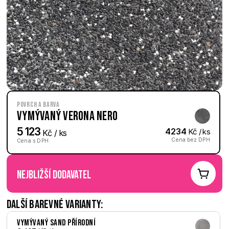
Povrch a barva
Vymývaný Verona nero
5 123
4234
 Kč / ks
 Kč / ks
Cena bez DPH
Cena s DPH
nejbližší dodavatel
Další barevné varianty:
Vymývaný Sand přírodní