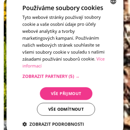
Vymývaný schod není jen praktickým prvkem – je to stylový 
Používáme soubory cookies
doplněk, který dotváří celkový ráz vašeho venkovního 
prostoru.
Tyto webové stránky používají soubory
CZECH
cookie a vaše osobní údaje pro účely
ENGLISH
inspirace - Vymývaný kámen
webové analytiky a tvorby
marketingových kampaní. Používáním
našich webových stránek souhlasíte se
všemi soubory cookie v souladu s našimi
zásadami používání souborů cookie.
Více
informací
ZOBRAZIT PARTNERY
(5) →
VŠE PŘIJMOUT
VŠE ODMÍTNOUT
ZOBRAZIT PODROBNOSTI