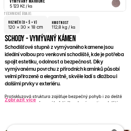
Vymývaný Marrone
5 123 Kč
 / ks
Technické údaje:
Rozměr (D × š × V)
hmotnost
 cm
120 × 
30 × 
18
112,8 kg /
 ks
Schody - Vymývaný kámen
Schodišťové stupně z vymývaného kamene jsou 
ideální volbou pro venkovní schodiště, kde je potřeba 
spojit estetiku, odolnost a bezpečnost. Díky 
vymývanému povrchu z přírodních kamínků působí 
velmi přirozeně a elegantně, skvěle ladí s dlažbou i 
dalšími prvky v exteriéru. 
Protiskluzová struktura zajišťuje bezpečný pohyb i za deště 
Zobrazit více
nebo v mrazu, což ocení každý člen domácnosti – od dětí po 
seniory. Stupně jsou vyrobené z pevného betonu a odolají 
jakýmkoli výkyvům počasí. Skvěle poslouží u vchodů, teras, v 
zahradě nebo v okolí bazénů. 