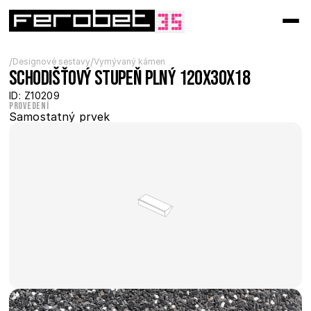
/
/
Designové sestavy
Vymývaný kámen
Schodišťový stupeň plný 120x30x18
ID: Z10209
Provedení
Samostatný prvek