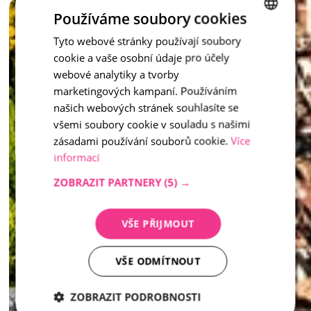
Vymývaný schod není jen praktickým prvkem – je to stylový 
Používáme soubory cookies
doplněk, který dotváří celkový ráz vašeho venkovního 
prostoru.
Tyto webové stránky používají soubory
CZECH
cookie a vaše osobní údaje pro účely
ENGLISH
inspirace - Vymývaný kámen
webové analytiky a tvorby
marketingových kampaní. Používáním
našich webových stránek souhlasíte se
všemi soubory cookie v souladu s našimi
zásadami používání souborů cookie.
Více
informací
ZOBRAZIT PARTNERY
(5) →
VŠE PŘIJMOUT
VŠE ODMÍTNOUT
ZOBRAZIT PODROBNOSTI