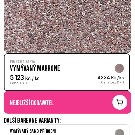
Povrch a barva
Vymývaný Marrone
5 123
4234
 Kč / ks
 Kč / ks
Cena bez DPH
Cena s DPH
nejbližší dodavatel
Další barevné varianty:
Vymývaný Sand přírodní