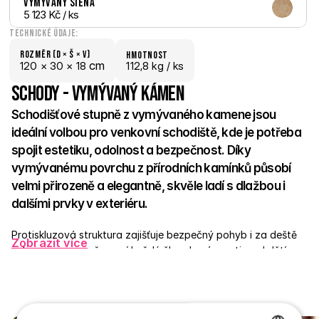
Vymývaný Siena
5 123 Kč
 / ks
Technické údaje:
Rozměr (D × š × V)
hmotnost
 cm
120 × 
30 × 
18
112,8 kg /
 ks
Schody - Vymývaný kámen
Schodišťové stupně z vymývaného kamene jsou 
ideální volbou pro venkovní schodiště, kde je potřeba 
spojit estetiku, odolnost a bezpečnost. Díky 
vymývanému povrchu z přírodních kamínků působí 
velmi přirozeně a elegantně, skvěle ladí s dlažbou i 
dalšími prvky v exteriéru. 
Protiskluzová struktura zajišťuje bezpečný pohyb i za deště 
Zobrazit více
nebo v mrazu, což ocení každý člen domácnosti – od dětí po 
seniory. Stupně jsou vyrobené z pevného betonu a odolají 
jakýmkoli výkyvům počasí. Skvěle poslouží u vchodů, teras, v 
zahradě nebo v okolí bazénů. 