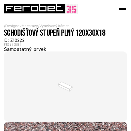
/
/
Designové sestavy
Vymývaný kámen
Schodišťový stupeň plný 120x30x18
ID: Z10222
Provedení
Samostatný prvek