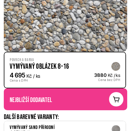
Povrch a barva
Vymývaný Oblázek 8-16
4 695
3880
 Kč / ks
 Kč / ks
Cena bez DPH
Cena s DPH
nejbližší dodavatel
Další barevné varianty:
Vymývaný Sand přírodní