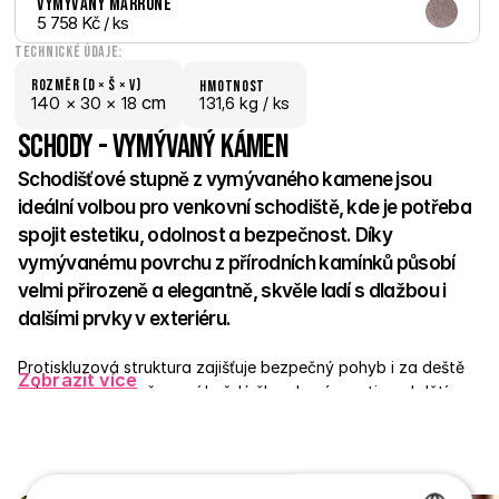
Vymývaný Marrone
5 758 Kč
 / ks
Technické údaje:
Rozměr (D × š × V)
hmotnost
 cm
140 × 
30 × 
18
131,6 kg /
 ks
Schody - Vymývaný kámen
Schodišťové stupně z vymývaného kamene jsou 
ideální volbou pro venkovní schodiště, kde je potřeba 
spojit estetiku, odolnost a bezpečnost. Díky 
vymývanému povrchu z přírodních kamínků působí 
velmi přirozeně a elegantně, skvěle ladí s dlažbou i 
dalšími prvky v exteriéru. 
Protiskluzová struktura zajišťuje bezpečný pohyb i za deště 
Zobrazit více
nebo v mrazu, což ocení každý člen domácnosti – od dětí po 
seniory. Stupně jsou vyrobené z pevného betonu a odolají 
jakýmkoli výkyvům počasí. Skvěle poslouží u vchodů, teras, v 
zahradě nebo v okolí bazénů. 