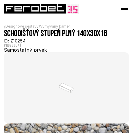
/
/
Designové sestavy
Vymývaný kámen
Schodišťový stupeň plný 140x30x18
ID: Z10254
Provedení
Samostatný prvek