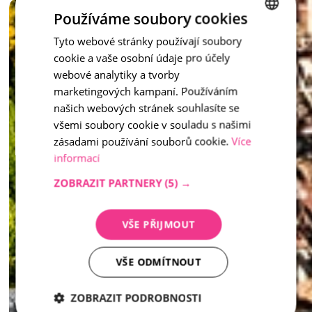
Vymývaný schod není jen praktickým prvkem – je to stylový 
Používáme soubory cookies
doplněk, který dotváří celkový ráz vašeho venkovního 
prostoru.
Tyto webové stránky používají soubory
CZECH
cookie a vaše osobní údaje pro účely
ENGLISH
inspirace - Vymývaný kámen
webové analytiky a tvorby
marketingových kampaní. Používáním
našich webových stránek souhlasíte se
všemi soubory cookie v souladu s našimi
zásadami používání souborů cookie.
Více
informací
ZOBRAZIT PARTNERY
(5) →
VŠE PŘIJMOUT
VŠE ODMÍTNOUT
ZOBRAZIT PODROBNOSTI