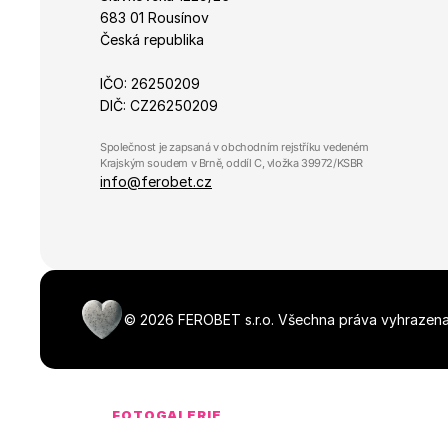
683 01 Rousínov
Česká republika
IČO: 26250209
DIČ: CZ26250209
Společnost je zapsaná v obchodním rejstříku vedeném 
Krajským soudem v Brně, oddíl C, vložka 39972/KSBR
info@ferobet.cz
©
2026
FEROBET s.r.o.
Všechna práva vyhrazena
FOTOGALERIE
Média ke stažen