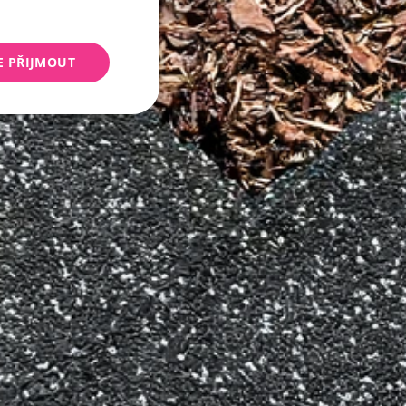
E PŘIJMOUT
keting
 správa účtu. Webové
Script.com k
y cookie
okie-Script.com