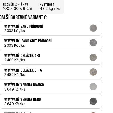
Rozměr (D × š × V)
hmotnost
 cm
100 × 
30 × 
6
43,2 kg /
 ks
Další barevné varianty:
Vymývaný Sand přírodní
2 003 Kč
 / ks
Vymývaný  Sand Grit přírodní
2 003 Kč
 / ks
Vymývaný Oblázek 4-8
2 489 Kč
 / ks
Vymývaný Oblázek 8-16
2 489 Kč
 / ks
Vymývaný Verona bianco
3 649 Kč
 / ks
Vymývaný Verona nero
3 649 Kč
 / ks