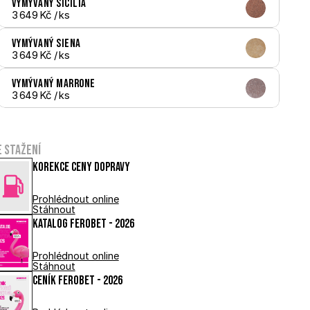
Vymývaný Sicilia
3 649 Kč
 / ks
Vymývaný Siena
3 649 Kč
 / ks
Vymývaný Marrone
3 649 Kč
 / ks
e stažení
Korekce ceny dopravy
Prohlédnout online
Stáhnout
Katalog FEROBET - 2026
Prohlédnout online
Stáhnout
Ceník FEROBET - 2026