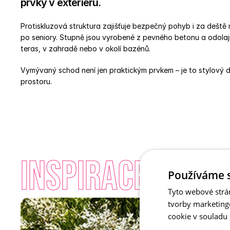
prvky v exteriéru. 
Protiskluzová struktura zajišťuje bezpečný pohyb i za deště
po seniory. Stupně jsou vyrobené z pevného betonu a odolají
teras, v zahradě nebo v okolí bazénů. 
Vymývaný schod není jen praktickým prvkem – je to stylový d
prostoru.
INSPIRACE - Vy
Používáme 
Tyto webové strá
tvorby marketing
cookie v souladu