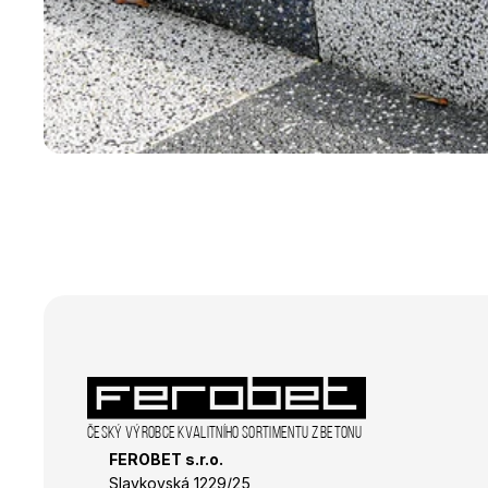
sid
_fbp
_gcl_au
Český výrobce kvalitního sortimentu z betonu
FEROBET s.r.o.
Slavkovská 1229/25 