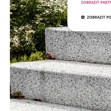
ZOBRAZIT PART
ZOBRAZIT P
Nezbytně nu
Nezbytně nutné soubo
stránky nelze bez ne
Název
CookieScriptConse