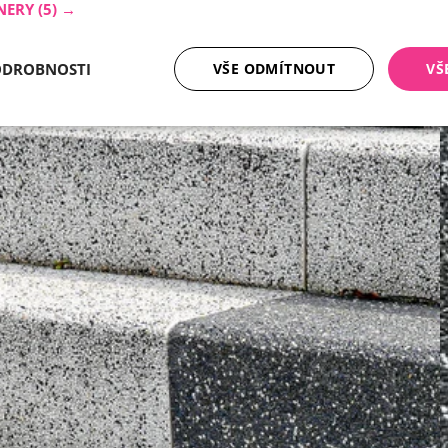
NERY
(5) →
ODROBNOSTI
VŠE ODMÍTNOUT
VŠ
tné soubory
Analytika
Mar
Nezbytně nutné soubory
Analytika
Marketing
ry cookie umožňují základní funkce webových stránek, jako je přihlášení uživatele a
zbytně nutných souborů cookie správně používat.
Poskytovatel /
Vyprší
Popis
Doména
nt
5 měsíců
Tento soubor cookie používá služba Cookie-
CookieScript
4 týdny
zapamatování předvoleb souhlasu se soubor
.ferobet.cz
návštěvníků. Je nutné, aby banner cookie Co
fungoval správně.