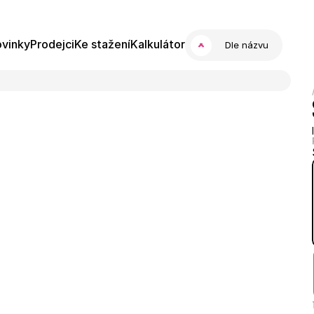
vinky
Prodejci
Ke stažení
Kalkulátor
Dle názvu