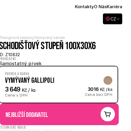
Kontakty
O Nás
Kariéra
Select Language
CZ
/
/
Designové sestavy
Vymývaný kámen
Schodišťový stupeň 100x30x6
ID: Z10832
Provedení
Samostatný prvek
Povrch a barva
Vymývaný Gallipoli
3 649
3016
 Kč / ks
 Kč / ks
Cena bez DPH
Cena s DPH
nejbližší dodavatel
Technické údaje