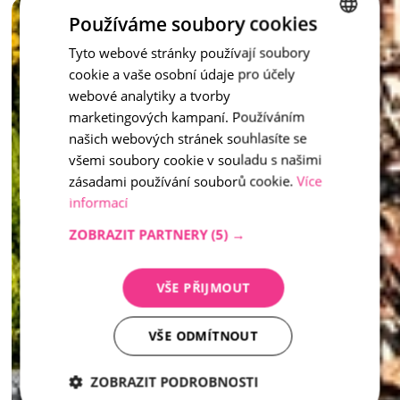
Vymývaný schod není jen praktickým prvkem – je to stylový 
Používáme soubory cookies
doplněk, který dotváří celkový ráz vašeho venkovního 
prostoru.
Tyto webové stránky používají soubory
CZECH
cookie a vaše osobní údaje pro účely
ENGLISH
inspirace - Vymývaný kámen
webové analytiky a tvorby
marketingových kampaní. Používáním
našich webových stránek souhlasíte se
všemi soubory cookie v souladu s našimi
zásadami používání souborů cookie.
Více
informací
ZOBRAZIT PARTNERY
(5) →
VŠE PŘIJMOUT
VŠE ODMÍTNOUT
ZOBRAZIT PODROBNOSTI