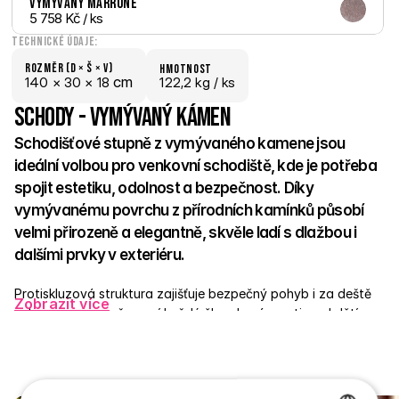
Vymývaný Marrone
5 758 Kč
 / ks
Technické údaje:
Rozměr (D × š × V)
hmotnost
 cm
140 × 
30 × 
18
122,2 kg /
 ks
Schody - Vymývaný kámen
Schodišťové stupně z vymývaného kamene jsou 
ideální volbou pro venkovní schodiště, kde je potřeba 
spojit estetiku, odolnost a bezpečnost. Díky 
vymývanému povrchu z přírodních kamínků působí 
velmi přirozeně a elegantně, skvěle ladí s dlažbou i 
dalšími prvky v exteriéru. 
Protiskluzová struktura zajišťuje bezpečný pohyb i za deště 
Zobrazit více
nebo v mrazu, což ocení každý člen domácnosti – od dětí po 
seniory. Stupně jsou vyrobené z pevného betonu a odolají 
jakýmkoli výkyvům počasí. Skvěle poslouží u vchodů, teras, v 
zahradě nebo v okolí bazénů. 