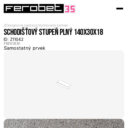
/
/
Designové sestavy
Vymývaný kámen
Schodišťový stupeň plný 140x30x18
ID: Z11042
Provedení
Samostatný prvek