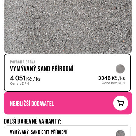
Povrch a barva
Vymývaný Sand přírodní
4 051
3348
 Kč / ks
 Kč / ks
Cena bez DPH
Cena s DPH
nejbližší dodavatel
Další barevné varianty:
Vymývaný  Sand Grit přírodní