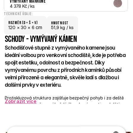
Vymývaný Marrone
4 378 Kč
 / ks
Technické údaje:
Rozměr (D × š × V)
hmotnost
 cm
120 × 
30 × 
6
51,9 kg /
 ks
Schody - Vymývaný kámen
Schodišťové stupně z vymývaného kamene jsou 
ideální volbou pro venkovní schodiště, kde je potřeba 
spojit estetiku, odolnost a bezpečnost. Díky 
vymývanému povrchu z přírodních kamínků působí 
velmi přirozeně a elegantně, skvěle ladí s dlažbou i 
dalšími prvky v exteriéru. 
Protiskluzová struktura zajišťuje bezpečný pohyb i za deště 
Zobrazit více
nebo v mrazu, což ocení každý člen domácnosti – od dětí po 
seniory. Stupně jsou vyrobené z pevného betonu a odolají 
jakýmkoli výkyvům počasí. Skvěle poslouží u vchodů, teras, v 
zahradě nebo v okolí bazénů. 