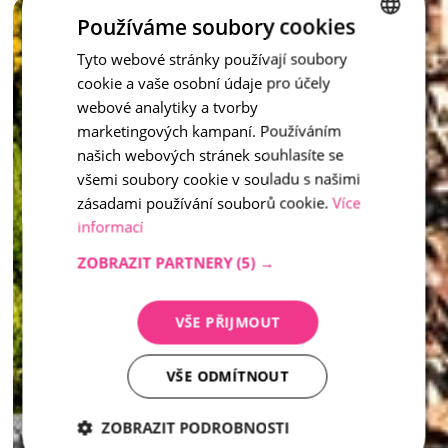
Vymývaný schod není jen praktickým prvkem – je to stylový 
Používáme soubory cookies
doplněk, který dotváří celkový ráz vašeho venkovního 
prostoru.
Tyto webové stránky používají soubory
CZECH
cookie a vaše osobní údaje pro účely
ENGLISH
inspirace - Vymývaný kámen
webové analytiky a tvorby
marketingových kampaní. Používáním
našich webových stránek souhlasíte se
všemi soubory cookie v souladu s našimi
zásadami používání souborů cookie.
Více
informací
ZOBRAZIT PARTNERY
(5) →
VŠE PŘIJMOUT
VŠE ODMÍTNOUT
ZOBRAZIT PODROBNOSTI