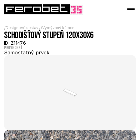
/
/
Designové sestavy
Vymývaný kámen
Schodišťový stupeň 120x30x6
ID: Z11476
Provedení
Samostatný prvek