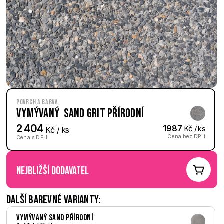
Povrch a barva
Vymývaný  Sand Grit přírodní
2 404
1987
 Kč / ks
 Kč / ks
Cena bez DPH
Cena s DPH
nejbližší dodavatel
Další barevné varianty:
Vymývaný Sand přírodní