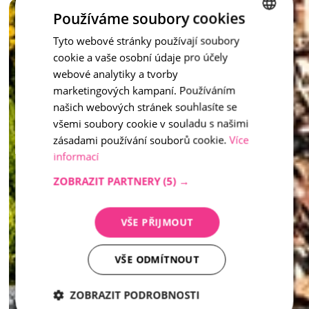
Vymývaný schod není jen praktickým prvkem – je to stylový 
Používáme soubory cookies
doplněk, který dotváří celkový ráz vašeho venkovního 
prostoru.
Tyto webové stránky používají soubory
CZECH
cookie a vaše osobní údaje pro účely
ENGLISH
inspirace - Vymývaný kámen
webové analytiky a tvorby
marketingových kampaní. Používáním
našich webových stránek souhlasíte se
všemi soubory cookie v souladu s našimi
zásadami používání souborů cookie.
Více
informací
ZOBRAZIT PARTNERY
(5) →
VŠE PŘIJMOUT
VŠE ODMÍTNOUT
ZOBRAZIT PODROBNOSTI