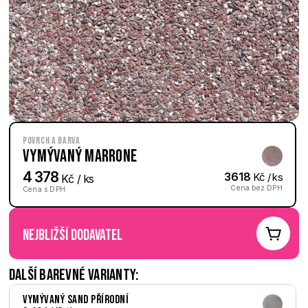
Povrch a barva
Vymývaný Marrone
4 378
3618
 Kč / ks
 Kč / ks
Cena bez DPH
Cena s DPH
nejbližší dodavatel
Další barevné varianty:
Vymývaný Sand přírodní