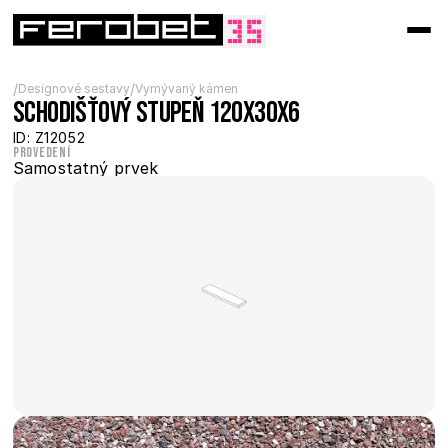
/
/
Designové sestavy
Vymývaný kámen
Schodišťový stupeň 120x30x6
ID: Z12052
Provedení
Samostatný prvek