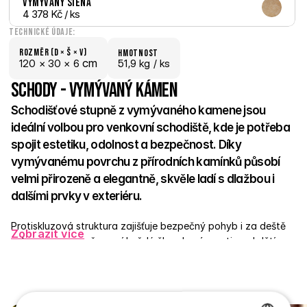
Vymývaný Siena
4 378 Kč
 / ks
Technické údaje:
Rozměr (D × š × V)
hmotnost
 cm
120 × 
30 × 
6
51,9 kg /
 ks
Schody - Vymývaný kámen
Schodišťové stupně z vymývaného kamene jsou 
ideální volbou pro venkovní schodiště, kde je potřeba 
spojit estetiku, odolnost a bezpečnost. Díky 
vymývanému povrchu z přírodních kamínků působí 
velmi přirozeně a elegantně, skvěle ladí s dlažbou i 
dalšími prvky v exteriéru. 
Protiskluzová struktura zajišťuje bezpečný pohyb i za deště 
Zobrazit více
nebo v mrazu, což ocení každý člen domácnosti – od dětí po 
seniory. Stupně jsou vyrobené z pevného betonu a odolají 
jakýmkoli výkyvům počasí. Skvěle poslouží u vchodů, teras, v 
zahradě nebo v okolí bazénů. 