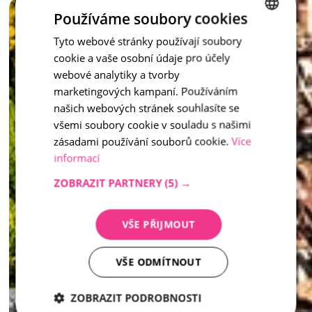
Vymývaný schod není jen praktickým prvkem – je to stylový 
Používáme soubory cookies
doplněk, který dotváří celkový ráz vašeho venkovního 
prostoru.
Tyto webové stránky používají soubory
CZECH
cookie a vaše osobní údaje pro účely
ENGLISH
inspirace - Vymývaný kámen
webové analytiky a tvorby
marketingových kampaní. Používáním
našich webových stránek souhlasíte se
všemi soubory cookie v souladu s našimi
zásadami používání souborů cookie.
Více
informací
ZOBRAZIT PARTNERY
(5) →
VŠE PŘIJMOUT
VŠE ODMÍTNOUT
ZOBRAZIT PODROBNOSTI