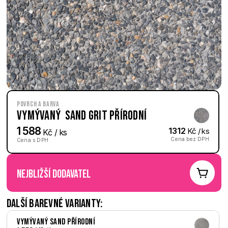
Povrch a barva
Vymývaný  Sand Grit přírodní
1 588
1312
 Kč / ks
 Kč / ks
Cena bez DPH
Cena s DPH
nejbližší dodavatel
Další barevné varianty:
Vymývaný Sand přírodní