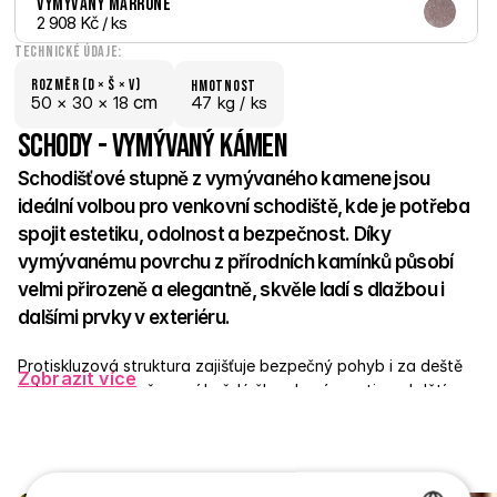
Vymývaný Marrone
2 908 Kč
 / ks
Technické údaje:
Rozměr (D × š × V)
hmotnost
 cm
50 × 
30 × 
18
47 kg /
 ks
Schody - Vymývaný kámen
Schodišťové stupně z vymývaného kamene jsou 
ideální volbou pro venkovní schodiště, kde je potřeba 
spojit estetiku, odolnost a bezpečnost. Díky 
vymývanému povrchu z přírodních kamínků působí 
velmi přirozeně a elegantně, skvěle ladí s dlažbou i 
dalšími prvky v exteriéru. 
Protiskluzová struktura zajišťuje bezpečný pohyb i za deště 
Zobrazit více
nebo v mrazu, což ocení každý člen domácnosti – od dětí po 
seniory. Stupně jsou vyrobené z pevného betonu a odolají 
jakýmkoli výkyvům počasí. Skvěle poslouží u vchodů, teras, v 
zahradě nebo v okolí bazénů. 