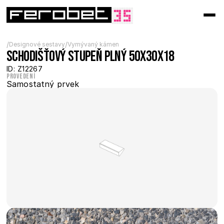
/
/
Designové sestavy
Vymývaný kámen
Schodišťový stupeň plný 50x30x18
ID: Z12267
Provedení
Samostatný prvek