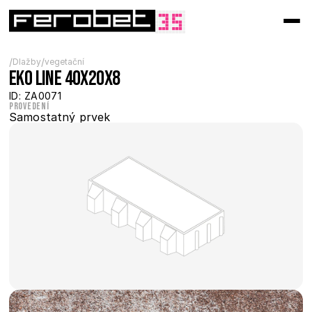
/
/
Dlažby
vegetační
Eko Line 40x20x8
ID: ZA0071
Provedení
Samostatný prvek