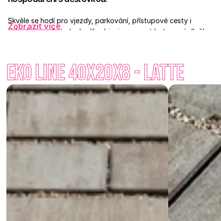
Skvěle se hodí pro vjezdy, parkování, přístupové cesty i 
Zobrazit více
zelené zpevněné plochy. Kombinuje pevnost betonové dlažby 
s estetickým i ekologickým benefitem zeleně. Vyrábí se v pěti 
odstínech: 
Přírodní, Červená, Prato, Latte
 a 
Capua
, které 
Eko Line 40x20x8 - Latte
se snadno přizpůsobí okolnímu prostředí. Na výběr jsou různé 
formáty: 60×40×8, 60×40×10, Eko Line 40×20×8, Eko Kostka 
20×20×8, Eko Ičko 19,6×16,2×8 – všechny navržené pro 
dlouhodobou odolnost a zároveň harmonii s přírodou. 
Propojte přírodu a bydlení i vy – dopřejte svému prostoru 
zeleň bez kompromisů.