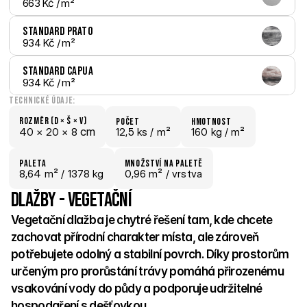
663 Kč
 / m²
Standard Prato
934 Kč
 / m²
Standard Capua
934 Kč
 / m²
Technické údaje:
Rozměr (D × š × V)
počet
hmotnost
 cm
40 × 
20 × 
8
12,5 ks /
 m²
160 kg /
 m²
paletA
Množství na paletě
8,64
 m²
 / 1378 kg
0,96 m²
 / vrstva
Dlažby - vegetační
Vegetační dlažba je chytré řešení tam, kde chcete 
zachovat přírodní charakter místa, ale zároveň 
potřebujete odolný a stabilní povrch. Díky prostorům 
určeným pro prorůstání trávy pomáhá přirozenému 
vsakování vody do půdy a podporuje udržitelné 
hospodaření s dešťovkou. 