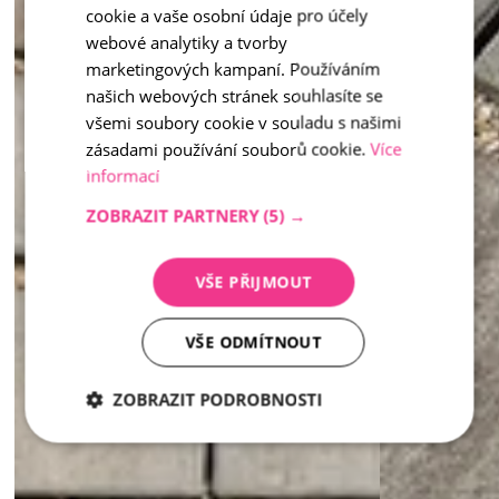
cookie a vaše osobní údaje pro účely
ENGLISH
webové analytiky a tvorby
marketingových kampaní. Používáním
našich webových stránek souhlasíte se
všemi soubory cookie v souladu s našimi
zásadami používání souborů cookie.
Více
informací
ZOBRAZIT PARTNERY
(5) →
VŠE PŘIJMOUT
VŠE ODMÍTNOUT
ZOBRAZIT PODROBNOSTI
Nezbytně
Analytika
Marketing
nutné
soubory