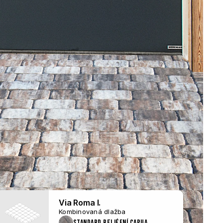
Via Roma I.
Kombinovaná dlažba
Standard reliéfní Capua