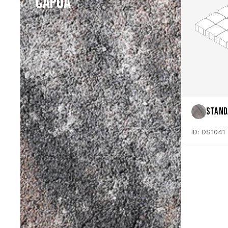
Capua
Stand
ID: DS1041