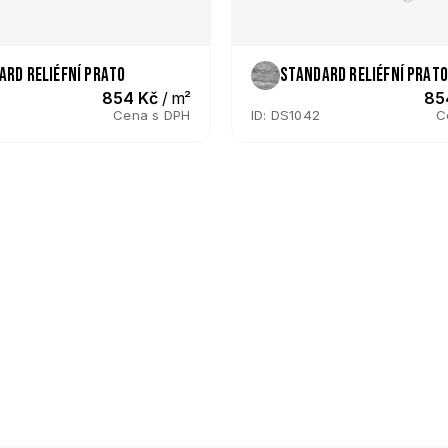
ard reliéfní Prato
Standard reliéfní Prat
854 Kč
 / m²
85
Cena s DPH
ID: DS1042
C