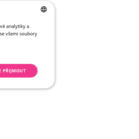
vé analytiky a
CZECH
 se všemi soubory
ENGLISH
E PŘIJMOUT
keting