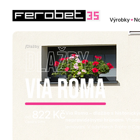
Výrobky
No
/
Dlažby
Dlažby
Via Roma
822 Kč
Via Roma – dlažba s historick
od 
nepravidelnými hranami. 
Vhodná
Cena s DPH
lemování. V odstínech Prato a Ca