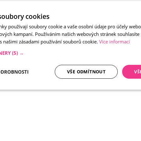
soubory cookies
nky používají soubory cookie a vaše osobní údaje pro účely webo
ových kampaní. Používáním našich webových stránek souhlasíte
 s našimi zásadami používání souborů cookie.
Více informací
NERY
(5) →
ODROBNOSTI
VŠE ODMÍTNOUT
VŠ
tné soubory
Analytika
Mar
Nezbytně nutné soubory
Analytika
Marketing