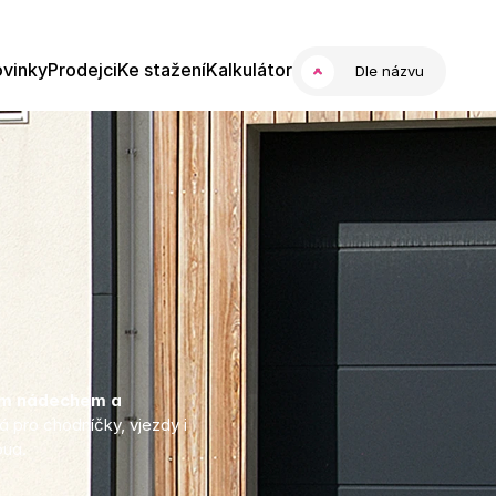
vinky
Prodejci
Ke stažení
Kalkulátor
Dle názvu
ým nádechem a 
 pro chodníčky, vjezdy i 
pua.