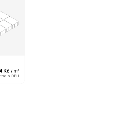
a
4 Kč
 / m²
ena s DPH