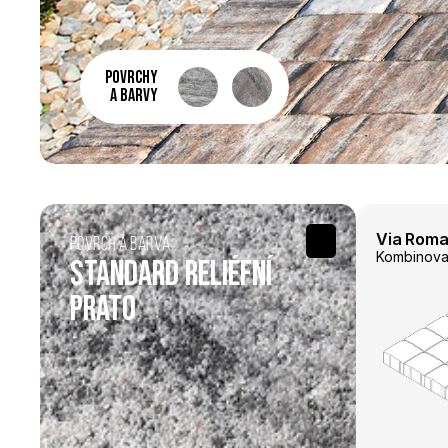
povrchy 
a barvy 
Via Roma 
Povrch a barva
Kombinova
Standard reliéfní 
Prato