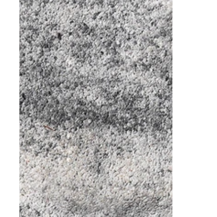
Nezbytně nutné soubo
stránky nelze bez ne
Název
CookieScriptConse
laravel_session
udid
Zásadách 
XSRF-TOKEN
Název
Název
_ga_R98VL1VNQ0
_gat_gtag_UA_3938