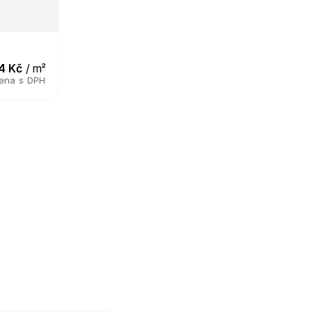
o
4 Kč
 / m²
ena s DPH