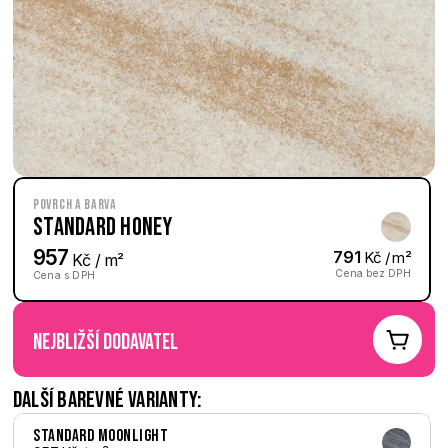
Povrch a barva
Standard Honey
957
791
 Kč / m²
 Kč / m²
Cena bez DPH
Cena s DPH
nejbližší dodavatel
Další barevné varianty:
Standard Moonlight