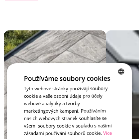
štípaného kamene a vdechuje prostoru harmonii. 
Barevné odstíny 
Moonlight
, 
Marble
 a 
Honey
 reagují na 
světlo a dodávají dlažbě proměnlivý charakter – pokaždé jiný, 
vždy okouzlující. Dlažba Moments se hodí pro terasy, vstupy, 
zahradní cesty i veřejná místa.  
Dlažba Moments – je jxen na vás, jaký moment si vyberete vy.
inspirace - Moments
Používáme soubory cookies
Tyto webové stránky používají soubory
CZECH
cookie a vaše osobní údaje pro účely
ENGLISH
webové analytiky a tvorby
marketingových kampaní. Používáním
našich webových stránek souhlasíte se
všemi soubory cookie v souladu s našimi
zásadami používání souborů cookie.
Více