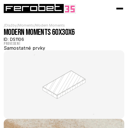
/
/
/
Dlažby
Moments
Modern Moments
Modern MOMENTS 60x30x6
ID: DS1106
Provedení
Samostatné prvky