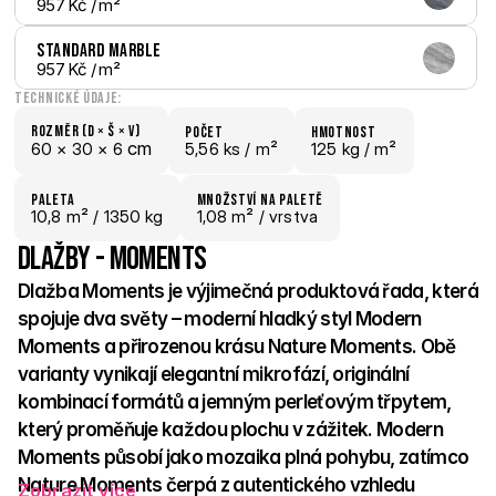
957 Kč
 / m²
Standard Marble
957 Kč
 / m²
Technické údaje:
Rozměr (D × š × V)
počet
hmotnost
 cm
60 × 
30 × 
6
5,56 ks /
 m²
125 kg /
 m²
paletA
Množství na paletě
10,8
 m²
 / 1350 kg
1,08 m²
 / vrstva
Dlažby - Moments
Dlažba Moments je výjimečná produktová řada, která 
spojuje dva světy – moderní hladký styl Modern 
Moments a přirozenou krásu Nature Moments. Obě 
varianty vynikají elegantní mikrofází, originální 
kombinací formátů a jemným perleťovým třpytem, 
který proměňuje každou plochu v zážitek. Modern 
Moments působí jako mozaika plná pohybu, zatímco 
Nature Moments čerpá z autentického vzhledu 
Zobrazit více