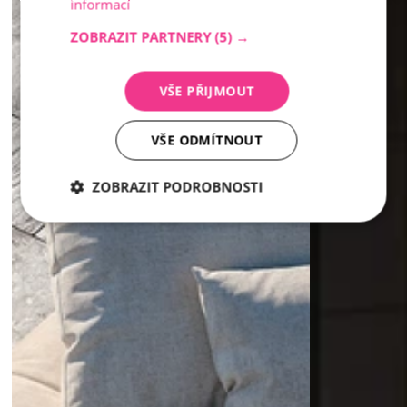
informací
ZOBRAZIT PARTNERY
(5) →
VŠE PŘIJMOUT
VŠE ODMÍTNOUT
ZOBRAZIT PODROBNOSTI
Nezbytně
Analytika
Marketing
nutné
soubory
Nezbytně nutné soubory
Analytika
Marketing