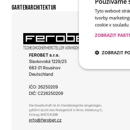
Používáme 
Gartenarchitektur
Tyto webové strá
tvorby marketing
cookie v souladu
ZOBRAZIT PART
Tschechischer Hersteller von hochwertiger Produktpalette aus B
ZOBRAZIT P
FEROBET s.r.o.
Slavkovská 1229/25 
683 01 Rousínov
Nezbytně nu
Deutschland
IČO: 26250209
DIČ: CZ26250209
Die Gesellschaft ist im Handelsregister eingetragen, 
geführt durch das Kreisgericht in Brno, Abteilung C, 
Eintrag 39972/KSBR
info@ferobet.cz
Nezbytně nutné soubo
stránky nelze bez ne