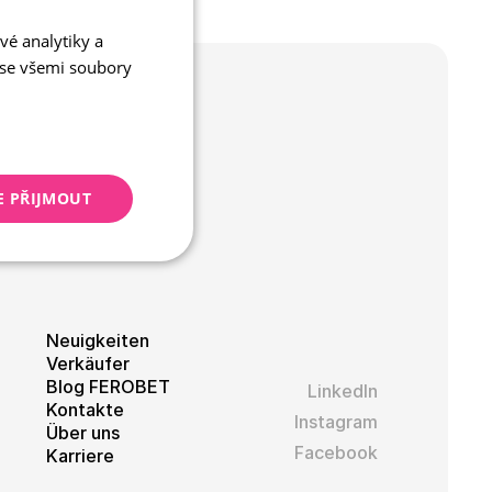
Design-Sets
vé analytiky a
CZECH
 se všemi soubory
ENGLISH
E PŘIJMOUT
keting
Neuigkeiten
Verkäufer
Blog FEROBET
LinkedIn
Kontakte
Instagram
Über uns
Facebook
Karriere
 správa účtu. Webové