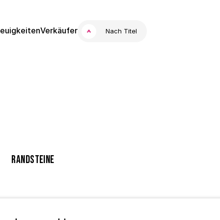
euigkeiten
Verkäufer
Nach Titel
Randsteine