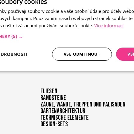
soubory cookies
Technische Elemente
nky používají soubory cookie a vaše osobní údaje pro účely webo
ových kampaní. Používáním našich webových stránek souhlasíte
 s našimi zásadami používání souborů cookie.
Více informací
NERY
(5) →
eton
ODROBNOSTI
VŠE ODMÍTNOUT
VŠ
tné soubory
Analytika
Mar
Fliesen
Randsteine
Zäune, Wände, Treppen und Palisaden
Gartenarchitektur
Nezbytně nutné soubory
Analytika
Marketing
Technische Elemente
Design-Sets
ry cookie umožňují základní funkce webových stránek, jako je přihlášení uživatele a
zbytně nutných souborů cookie správně používat.