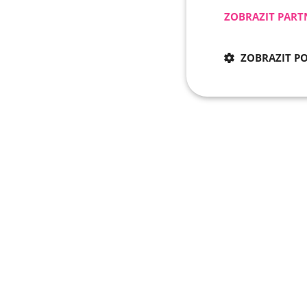
ZOBRAZIT PART
ZOBRAZIT P
Nezbytně nu
Nezbytně nutné soubo
stránky nelze bez ne
Název
CookieScriptConse