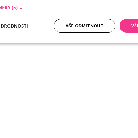
NERY
(5) →
ODROBNOSTI
VŠE ODMÍTNOUT
VŠ
tné soubory
Analytika
Mar
Nezbytně nutné soubory
Analytika
Marketing
ry cookie umožňují základní funkce webových stránek, jako je přihlášení uživatele a
zbytně nutných souborů cookie správně používat.
Poskytovatel /
Vyprší
Popis
Doména
nt
5 měsíců
Tento soubor cookie používá služba Cookie-
CookieScript
4 týdny
zapamatování předvoleb souhlasu se soubor
.ferobet.cz
návštěvníků. Je nutné, aby banner cookie Co