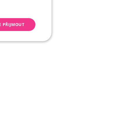
E PŘIJMOUT
keting
 správa účtu. Webové
Script.com k
y cookie
okie-Script.com