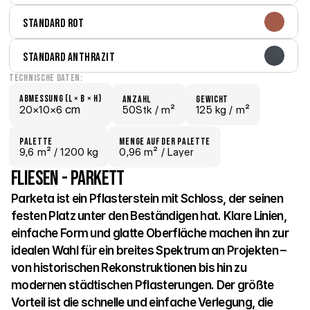
Standard Rot
Standard Anthrazit
Technische Daten:
Abmessung (L × B × H)
Anzahl
Gewicht
 cm
20×
10×
6
50Stk /
 m²
125 kg /
 m²
Palette
Menge auf der Palette
9,6
 m²
 / 1200 kg
0,96 m²
 / Layer
Fliesen - Parkett
Parketa ist ein Pflasterstein mit Schloss, der seinen 
festen Platz unter den Beständigen hat. Klare Linien, 
einfache Form und glatte Oberfläche machen ihn zur 
idealen Wahl für ein breites Spektrum an Projekten – 
von historischen Rekonstruktionen bis hin zu 
modernen städtischen Pflasterungen. Der größte 
Vorteil ist die schnelle und einfache Verlegung, die 