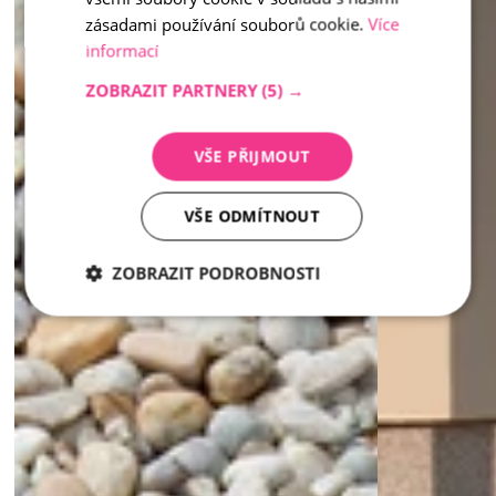
zásadami používání souborů cookie.
Více
informací
ZOBRAZIT PARTNERY
(5) →
VŠE PŘIJMOUT
VŠE ODMÍTNOUT
ZOBRAZIT PODROBNOSTI
Nezbytně
Analytika
Marketing
nutné
soubory