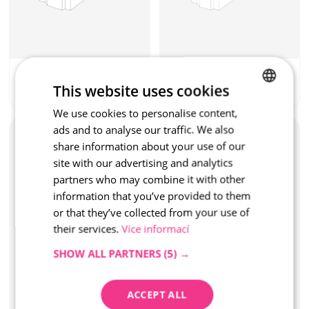
Standard Natural
Standard Natural
This website uses cookies
ID: TZ0027
ID: TZ0025
We use cookies to personalise content,
CZECH
ads and to analyse our traffic. We also
Lost formwork 10, 
Lost formwork 15, 
ENGLISH
share information about your use of our
50x10x25
50x15x25
Standalone element
Standalone element
site with our advertising and analytics
partners who may combine it with other
information that you’ve provided to them
or that they’ve collected from your use of
their services.
Více informací
SHOW ALL PARTNERS
(5) →
ACCEPT ALL