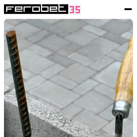
/
Fences, walls, stairs and palisades
Lost formwork