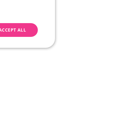
ACCEPT ALL
geting
e website cannot be
Script.com k
y cookie
okie-Script.com