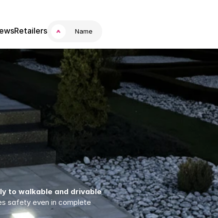
ews
Retailers
Name
ly to walkable and drivable 
es safety even in complete 