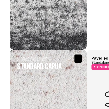
sid
_fbp
_gcl_au
Paverled 
Surface and Colour
Standalon
Standard Capua
new produ