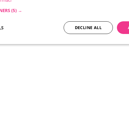
ormací
NERS
(5) →
LS
DECLINE ALL
necessary
Performance
Tar
Strictly necessary
Performance
Targeting
okies allow core website functionality such as user login and account management. Th
 strictly necessary cookies.
Provider / Domain
Expiration
Description
nt
5 months
Tento soubor cookie používá služba Cookie-
CookieScript
4 weeks
zapamatování předvoleb souhlasu se soubor
.ferobet.cz
návštěvníků. Je nutné, aby banner cookie Co