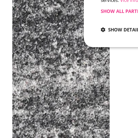
services.
Více inf
SHOW ALL PART
SHOW DETAI
Strictly 
Strictly necessary co
used properly without
Name
CookieScriptConse