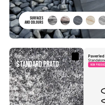
surfaces 
and colours 
Paverled 
Surface and Colour
Standalon
Standard Prato
new produ