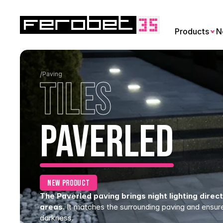
Products
N
/
Paving
tiles
Paverled
new product
The Paverled paving brings night lighting direct
areas.
 It matches the surrounding paving and ensur
darkness.