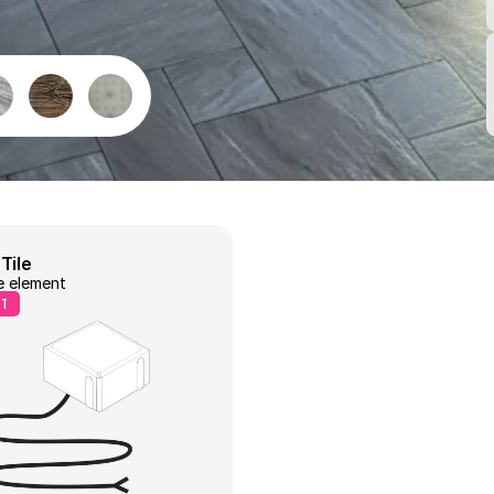
Tile
e element
ct