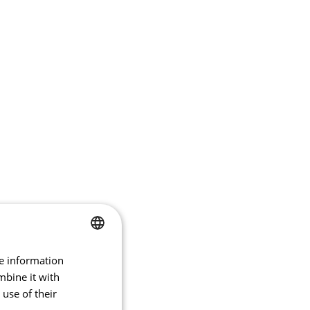
re information
CZECH
mbine it with
ENGLISH
use of their