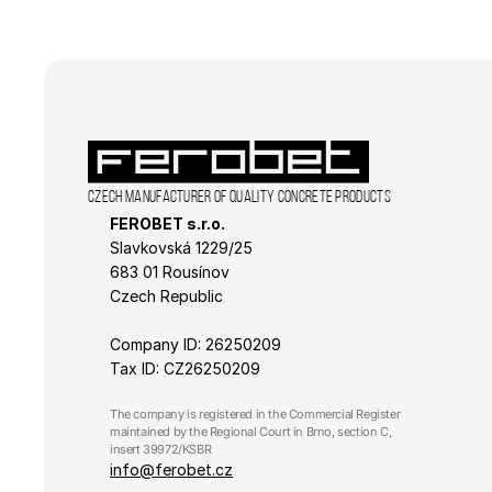
_gcl_au
Czech manufacturer of quality concrete products
FEROBET s.r.o.
Slavkovská 1229/25 
683 01 Rousínov
Czech Republic
Company ID: 26250209
Tax ID: CZ26250209
The company is registered in the Commercial Register 
maintained by the Regional Court in Brno, section C, 
insert 39972/KSBR
info@ferobet.cz