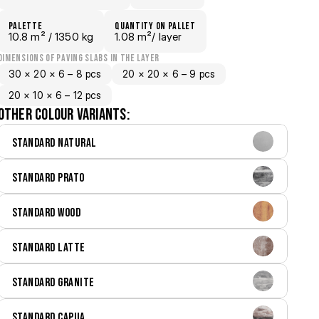
palette
Quantity on pallet
10.8
 m²
 / 1350 kg
1.08 m²
/ layer
dimensions of paving slabs in the layer
30 × 20 × 6 – 8 pcs
20 × 20 × 6 – 9 pcs
20 × 10 × 6 – 12 pcs
Other colour variants:
Standard Natural
Standard Prato
Standard Wood
Standard Latte
Standard Granite
Standard Capua