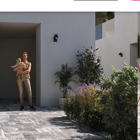
necessary
Performance
Tar
Strictly necessary
Performance
Targeting
okies allow core website functionality such as user login and account management. Th
 strictly necessary cookies.
Provider / Domain
Expiration
Description
nt
5 months
Tento soubor cookie používá služba Cookie-
CookieScript
4 weeks
zapamatování předvoleb souhlasu se soubor
.ferobet.cz
návštěvníků. Je nutné, aby banner cookie Co
fungoval správně.
Session
Interně laravel používá laravel_session k iden
Laravel LLC
relace pro uživatele
plotova-
kalkulacka.ferobet.cz
.ferobet.cz
4 weeks 2
Tento cookie se používá k jedinečné identifika
days
mají přístup k webové stránce, aby sledovala