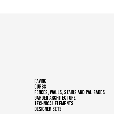
2 months
Tento soubor cookie nastavuje společnost Do
Google LLC
4 weeks
informace o tom, jak koncový uživatel použí
.ferobet.cz
jakoukoli reklamu, kterou koncový uživatel m
návštěvou uvedeného webu.
Paving
Curbs
Fences, walls, stairs and palisades
Garden Architecture
Technical Elements
Designer Sets