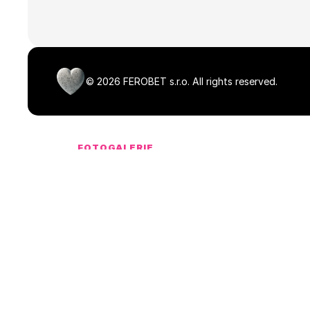
©
2026
FEROBET s.r.o.
All rights reserved.
FOTOGALERIE
Média ke stažen
NaN dostupných souborů