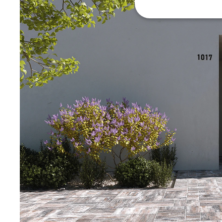
Strictly 
Strictly necessary co
used properly without
Name
CookieScriptConse
laravel_session
udid