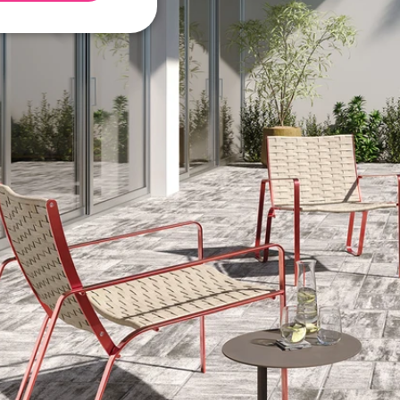
geting
e website cannot be
Script.com k
y cookie
okie-Script.com
tifikaci instance
ci zařízení, která
 používání a