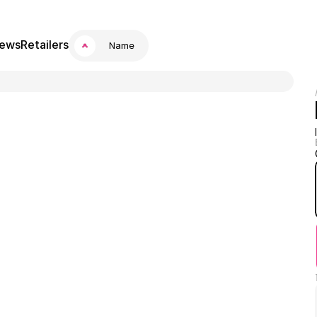
ews
Retailers
Name