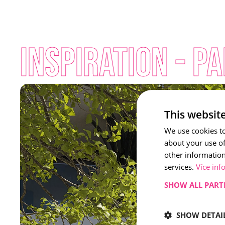
INSPIRATION - P
This websit
We use cookies to
about your use of
other information
services.
Více inf
SHOW ALL PART
SHOW DETAI