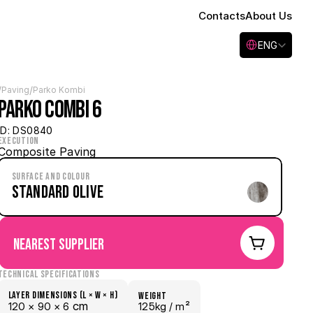
Contacts
About Us
Select Language
ENG
/
/
Paving
Parko Kombi
Parko Combi 6
ID: DS0840
Execution
Composite Paving
Surface and Colour
Standard Olive
nearest supplier
Technical specifications
Layer dimensions (l × w × h)
weight
 cm
120 × 
90 × 
6
125kg /
 m²