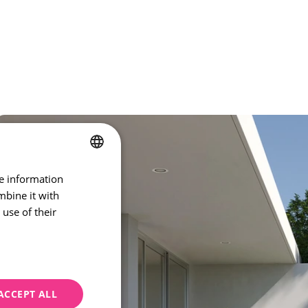
re information
CZECH
mbine it with
ENGLISH
use of their
ACCEPT ALL