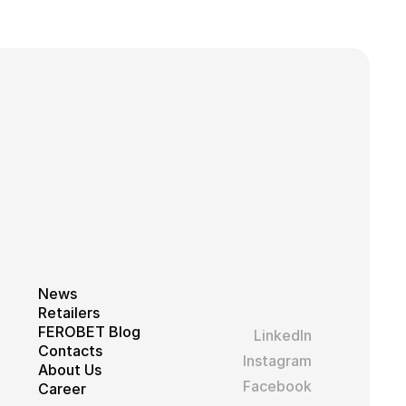
ubleclick a provádí
vá webové stránky a
ohl vidět před
News
Retailers
FEROBET Blog
LinkedIn
Contacts
Instagram
About Us
Facebook
Career