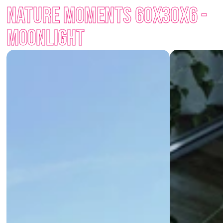
Nature MOMENTS 60x30x6 - 
The colours 
Moonlight
, 
Marble
 and 
Honey
 respond to light 
and give the paving a changeable character – different every 
Moonlight
time, always enchanting. Moments paving is suitable for 
terraces, entrances, garden paths and public spaces.  
Moments paving – it is up to you which moment you choose.