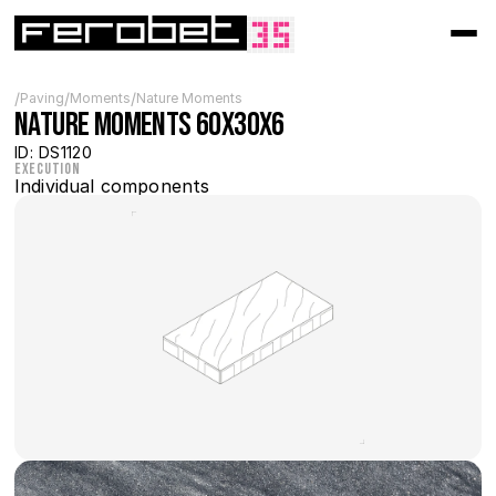
/
/
/
Paving
Moments
Nature Moments
Nature MOMENTS 60x30x6
ID: DS1120
Execution
Individual components