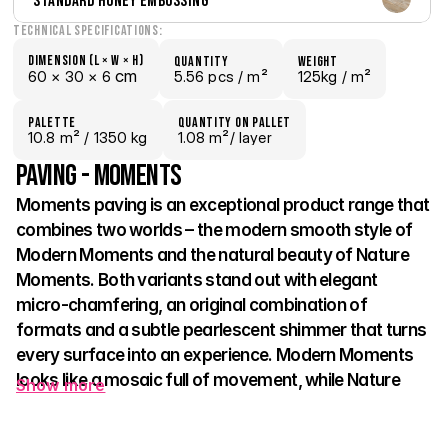
Standard Honey Embossing
Technical Specifications:
Dimension (L × W × H)
quantity
weight
 cm
60 × 
30 × 
6
5.56 pcs /
 m²
125kg /
 m²
palette
Quantity on pallet
10.8
 m²
 / 1350 kg
1.08 m²
/ layer
Paving - Moments
Moments paving is an exceptional product range that 
combines two worlds – the modern smooth style of 
Modern Moments and the natural beauty of Nature 
Moments. Both variants stand out with elegant 
micro-chamfering, an original combination of 
formats and a subtle pearlescent shimmer that turns 
every surface into an experience. Modern Moments 
looks like a mosaic full of movement, while Nature 
Show more
Moments draws on the authentic look of split stone 
and brings harmony to the space. 