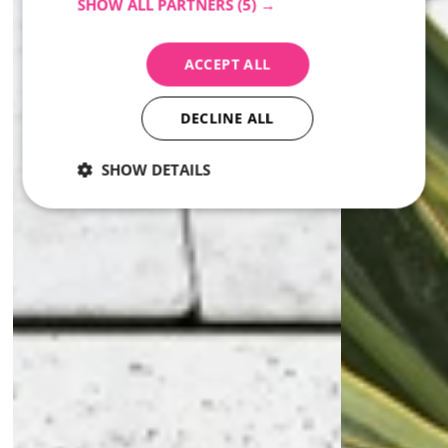
SHOW ALL PARTNERS
(5) →
ACCEPT ALL
DECLINE ALL
SHOW DETAILS
Strictly
Performance
Targeting
necessary
Strictly necessary
Performance
Targeting
Strictly necessary cookies allow core website
functionality such as user login and account
management. The website cannot be used properly