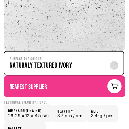
Surface and Colour
Naturaly Textured Ivory
nearest supplier
Technical Specifications:
Dimension (L × W × H)
quantity
weight
 cm
26-29 × 
12 × 
4.5
3.7 pcs /
 bm
3.4kg /
 pcs
palette