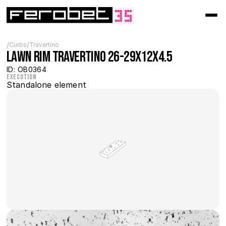
/
/
Curbs
Travertino
Lawn Rim Travertino 26-29x12x4.5
ID: OB0364
Execution
Standalone element