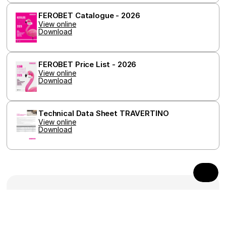
třetích
FEROBET Catalogue - 2026
_gcl_au
2 months
Tento 
Google LLC
4 weeks
cookie
.ferobet.cz
View online
nastav
Download
společ
Double
provád
inform
FEROBET Price List - 2026
tom, j
konco
View online
uživat
Download
webové
a jakou
reklam
konco
Technical Data Sheet TRAVERTINO
uživat
vidět 
View online
návště
Download
uvede
webu.
Paving
Curbs
Fences, walls, stairs and palisades