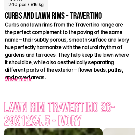
240
 pcs
 / 816 kg
Curbs and lawn rims - Travertino
Curbs and lawn rims from the Travertino range are 
the perfect complement to the paving of the same 
name – their subtly porous, smooth surface and ivory 
hue perfectly harmonize with the natural rhythm of 
gardens and terraces. They help keep the lawn where 
it should be, while also aesthetically separating 
different parts of the exterior – flower beds, paths, 
and paved areas.
Show more
Thanks to their clean design, they suit both modern and 
classic projects and contribute to the overall harmony of the 
Lawn Rim Travertino 26-
space.
29x12x4.5 - Ivory
Enhance your garden with a subtle detail that highlights the 
beauty of the surroundings – Travertino curbs bring style and 
function in one.