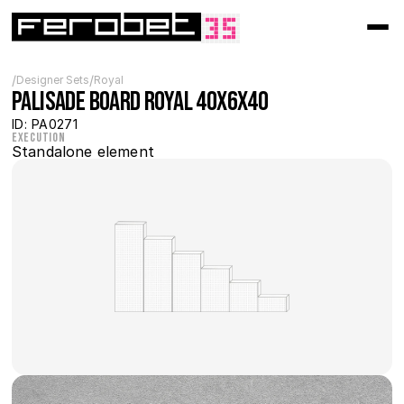
/
/
Designer Sets
Royal
Palisade board Royal 40x6x40
ID: PA0271
Execution
Standalone element