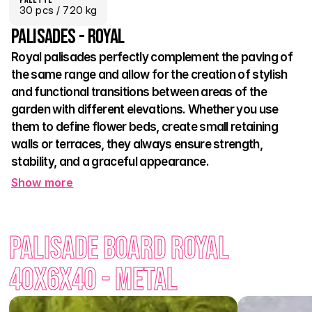
30
 pcs
 / 720 kg
Palisades - Royal
Royal palisades perfectly complement the paving of 
the same range and allow for the creation of stylish 
and functional transitions between areas of the 
garden with different elevations. Whether you use 
them to define flower beds, create small retaining 
walls or terraces, they always ensure strength, 
stability, and a graceful appearance. 
Show more
The non-slip surface ensures a safe step even in high 
humidity. The elegant natural tone combined with clean lines 
gives the entire exterior a modern character. Royal palisades 
Palisade board Royal 
are not just a practical solution – they are also a visually 
attractive element that enhances the impression of a royally 
40x6x40 - Metal
arranged outdoor space.
Arrange your terrain with style – Royal palisades achieve this 