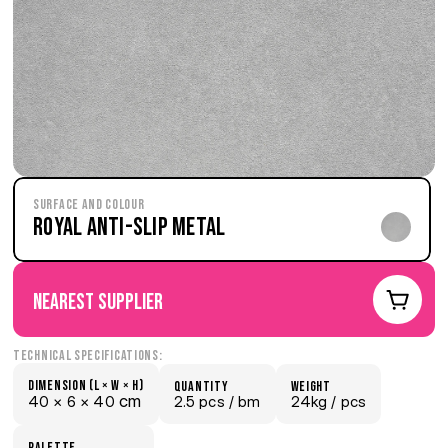
Surface and Colour
Royal Anti-Slip Metal
nearest supplier
Technical Specifications:
Dimension (L × W × H)
quantity
weight
 cm
40 × 
6 × 
40
2.5 pcs /
 bm
24kg /
 pcs
palette