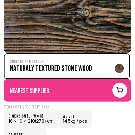
Surface and Colour
Naturaly Textured Stone Wood
nearest supplier
Technical Specifications:
Dimension (L × W × H)
weight
 cm
16 × 
16 × 
210(278)
145kg /
 pcs
palette