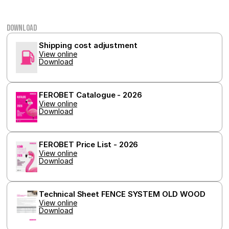
přehledy webů.
je nabí
v reál
od inz
třetích
Download
_gcl_au
2 months
Tento 
Google LLC
Shipping cost adjustment
4 weeks
cookie
.ferobet.cz
View online
nastav
Download
společ
Double
provád
inform
tom, j
FEROBET Catalogue - 2026
konco
View online
uživat
Download
webové
a jakou
reklam
konco
uživat
FEROBET Price List - 2026
vidět 
View online
návště
Download
uvede
webu.
Technical Sheet FENCE SYSTEM OLD WOOD
View online
Download