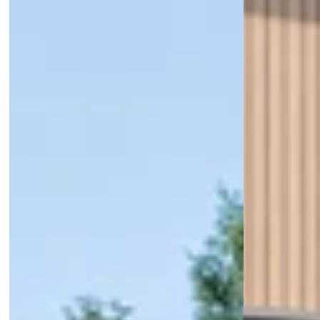
years.
Choose a style that ages gracefully. Stone Wood Fence – a 
timeless original with minimal worries.