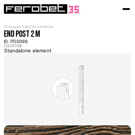
/
/
Designer Sets
Stone Wood
End post 2 m
ID: PD0098
Execution
Standalone element