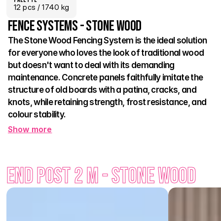
12
 pcs
 / 1740 kg
Fence systems - Stone Wood
The Stone Wood Fencing System is the ideal solution 
for everyone who loves the look of traditional wood 
but doesn't want to deal with its demanding 
maintenance. Concrete panels faithfully imitate the 
structure of old boards with a patina, cracks, and 
knots, while retaining strength, frost resistance, and 
colour stability.
Show more
The decoration reminiscent of old wooden fences creates a 
cosy countryside atmosphere, but it fits equally well into 
modern gardens. Thanks to the modular system, the height 
End post 2 m - Stone Wood
and length of the fencing can be easily adjusted as needed. 
And maintenance? Practically none – no painting, no sanding, 
just an occasional rinse with water. The Stone Wood range 
thus offers the look of a traditional fence but with the 
advantages of concrete – and it stays beautiful even after 