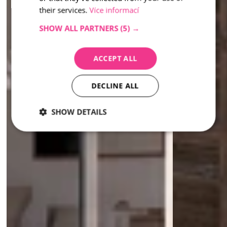
their services.
Více informací
SHOW ALL PARTNERS
(5) →
ACCEPT ALL
DECLINE ALL
SHOW DETAILS
Strictly
Performance
Targeting
necessary
Strictly necessary
Performance
Targeting