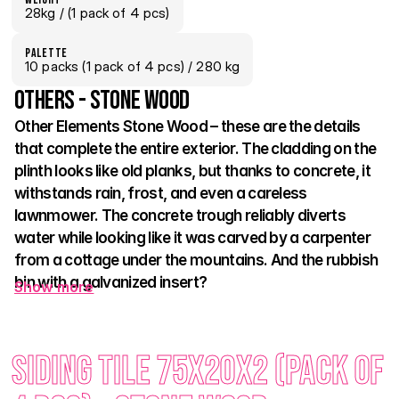
28kg /
 (1 pack of 4 pcs)
palette
10 packs
 (1 pack of 4 pcs)
 / 280 kg
Others - Stone Wood
Other Elements Stone Wood – these are the details 
that complete the entire exterior. The cladding on the 
plinth looks like old planks, but thanks to concrete, it 
withstands rain, frost, and even a careless 
lawnmower. The concrete trough reliably diverts 
water while looking like it was carved by a carpenter 
from a cottage under the mountains. And the rubbish 
bin with a galvanized insert?
Show more
A stylish accessory that looks great and can withstand 
anything – not just the weather, but also the charge of four-
Siding Tile 75x20x2 (pack of 
legged rascals. Thanks to the faithful imitation of old wood 
with patina and knots, all elements appear authentic and 