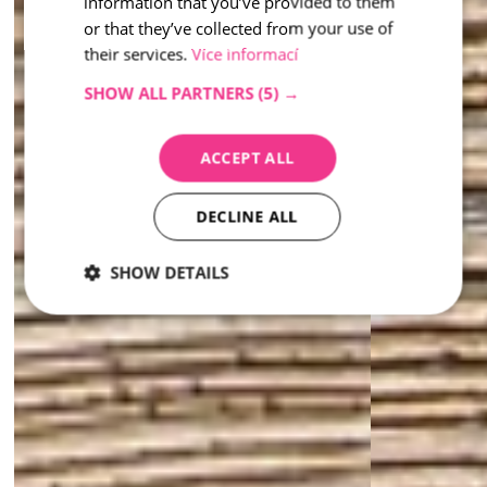
information that you’ve provided to them
or that they’ve collected from your use of
their services.
Více informací
SHOW ALL PARTNERS
(5) →
ACCEPT ALL
DECLINE ALL
SHOW DETAILS
Strictly
Performance
Targeting
necessary