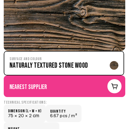
Surface and Colour
Naturaly Textured Stone Wood
nearest supplier
Technical Specifications:
Dimension (L × W × H)
quantity
 cm
75 × 
20 × 
2
6.67 pcs /
 m²
weight