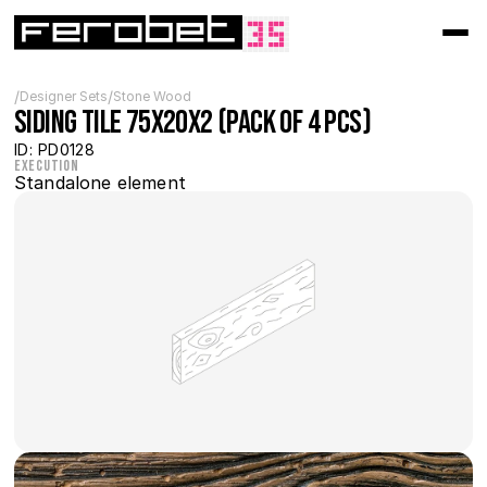
/
/
Designer Sets
Stone Wood
Siding Tile 75x20x2 (pack of 4 pcs)
ID: PD0128
Execution
Standalone element