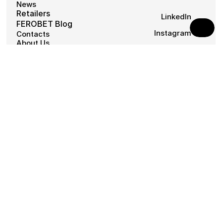
News
Retailers
LinkedIn
FEROBET Blog
Instagram
Contacts
About Us
Facebook
Career
©
2026
FEROBET s.r.o.
All rights reserved.
Terms and Conditions
Privacy Policy
FOTOGALERIE
Média ke stažení
NaN dostupných souborů
Stáhnout celou galerii ZIP