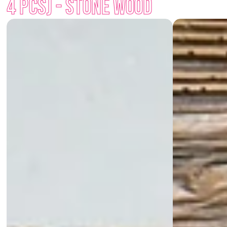
4 pcs) - Stone Wood
natural, yet they are completely maintenance-free and 
durable.
You can fine-tune every corner with them – if you want even 
the trough to have style. Stone Wood – when it shouldn't fall 
apart, but it should fit in.