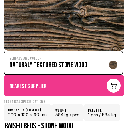
Surface and Colour
Naturaly Textured Stone Wood
nearest supplier
Technical Specifications:
Dimension (L × W × H)
weight
palette
 cm
200 × 
100 × 
90
584kg /
 pcs
1
 pcs
 / 584 kg
Raised beds - Stone Wood