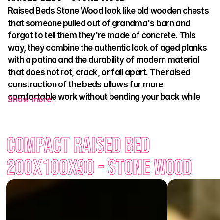
Raised Beds Stone Wood look like old wooden chests 
that someone pulled out of grandma's barn and 
forgot to tell them they're made of concrete. This 
way, they combine the authentic look of aged planks 
with a patina and the durability of modern material 
that does not rot, crack, or fall apart. The raised 
construction of the beds allows for more 
comfortable work without bending your back while 
Show more
being surrounded by the countryside atmosphere.
Whether you're planting herbs, flowers, or strawberries, your 
Compact Raised Bed 
garden will look stylish, organized, and well-maintained for a 
long time. The beds perfectly match other elements of the 
200x100x90 - Stone Wood
Stone Wood range – from flower pots to benches and 
palisades. No painting, no rotting – just comfort among the 
cracks that never crack.
When you want the beds to look like wood but hold like 
concrete – plant in Stone Wood.