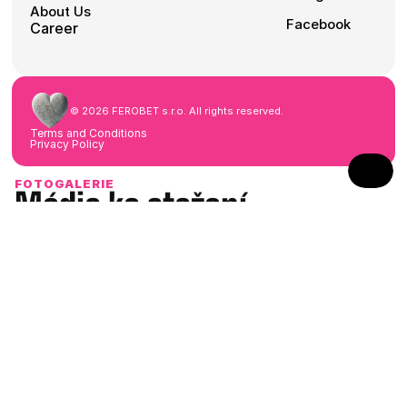
About Us
Facebook
Career
©
2026
FEROBET s.r.o.
All rights reserved.
Terms and Conditions
Privacy Policy
FOTOGALERIE
Média ke stažení
NaN dostupných souborů
Stáhnout celou galerii ZIP