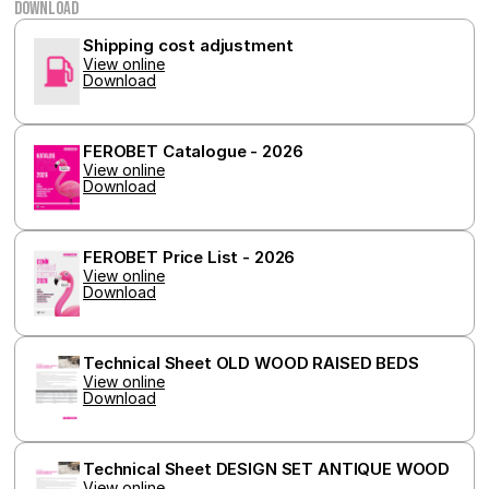
Download
Double
provád
inform
Shipping cost adjustment
tom, j
View online
konco
Download
uživat
webové
a jakou
reklam
konco
FEROBET Catalogue - 2026
uživat
View online
vidět 
Download
návště
uvede
webu.
FEROBET Price List - 2026
View online
Download
Technical Sheet OLD WOOD RAISED BEDS
View online
Download
Technical Sheet DESIGN SET ANTIQUE WOOD
View online