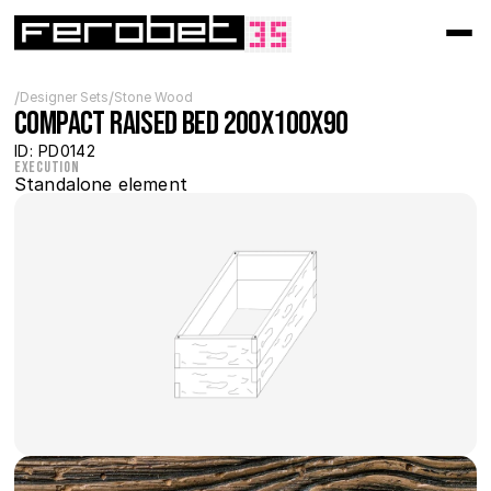
/
/
Designer Sets
Stone Wood
Compact Raised Bed 200x100x90
ID: PD0142
Execution
Standalone element