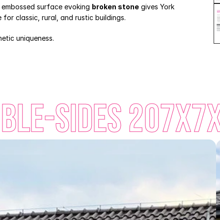
The embossed surface evoking 
broken stone
 gives York 
or classic, rural, and rustic buildings. 
etic uniqueness. 
ble-sides 207x7x