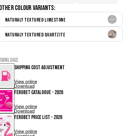
Other colour variants:
Naturaly Textured Limestone
Naturaly Textured Quartzite
ownload
Shipping cost adjustment
View online
Download
FEROBET Catalogue - 2026
View online
Download
FEROBET Price List - 2026
View online
Download