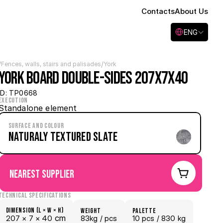
Contacts
About Us
Select Language
ENG
/
/
Fences, walls, stairs and palisades
York
York Board Double-sides 207x7x40
ID: TP0668
Execution
Standalone element
Surface and Colour
Naturaly Textured Slate
nearest supplier
Technical specifications
Dimension (L × W × H)
weight
palette
 cm
207 × 
7 × 
40
83kg /
 pcs
10
 pcs
 / 830 kg