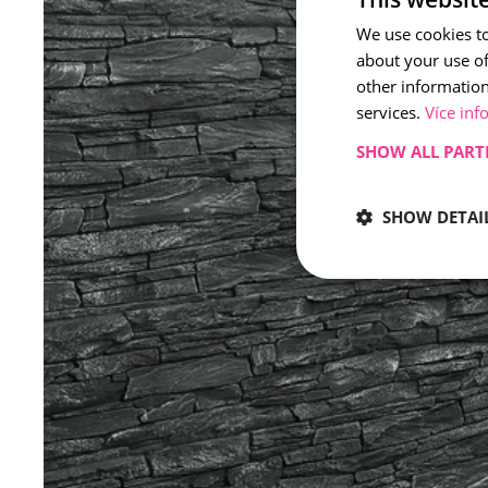
We use cookies to
about your use of
other information
services.
Více inf
SHOW ALL PART
SHOW DETAI
Strictly 
Strictly necessary co