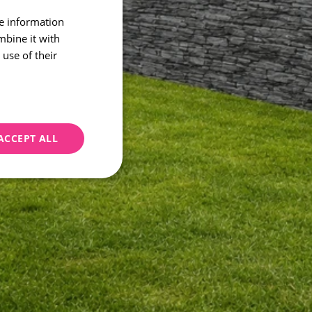
re information
CZECH
mbine it with
ENGLISH
use of their
ACCEPT ALL
geting
e website cannot be