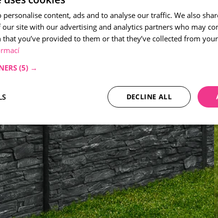
 personalise content, ads and to analyse our traffic. We also sha
 our site with our advertising and analytics partners who may co
 that you’ve provided to them or that they’ve collected from your 
ormací
NERS
(5) →
LS
DECLINE ALL
necessary
Performance
Tar
Strictly necessary
Performance
Targeting
okies allow core website functionality such as user login and account management. Th