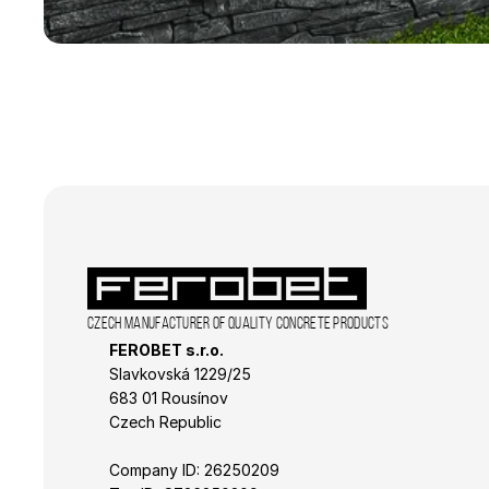
used properly without
Name
CookieScriptConse
laravel_session
udid
XSRF-TOKEN
Czech manufacturer of quality concrete products
FEROBET s.r.o.
Slavkovská 1229/25 
Name
Name
683 01 Rousínov
_ga_R98VL1VNQ0
_gat_gtag_UA_3938
Czech Republic
_gid
sid
Company ID: 26250209