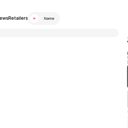
ews
Retailers
Name