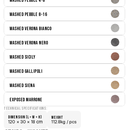
Washed Pebble 4-8
Washed Pebble 8-16
Washed Verona Bianco
Washed Verona Nero
Washed Sicily
Washed Gallipoli
Washed Siena
Exposed Marrone
Technical Specifications:
Dimension (L × W × H)
weight
 cm
120 × 
30 × 
18
112.8kg /
 pcs