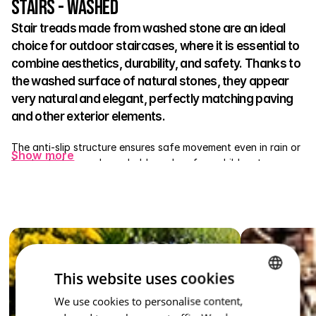
Stairs - Washed
Stair treads made from washed stone are an ideal 
choice for outdoor staircases, where it is essential to 
combine aesthetics, durability, and safety. Thanks to 
the washed surface of natural stones, they appear 
very natural and elegant, perfectly matching paving 
and other exterior elements. 
The anti-slip structure ensures safe movement even in rain or 
Show more
frost, which every household member, from children to 
seniors, will appreciate. The treads are made of strong 
concrete and withstand any weather fluctuations. They serve 
excellently at entrances, on terraces, in gardens, or around 
swimming pools. 
A washed stair tread is not just a practical element – it is a 
stylish accessory that enhances the overall character of your 
This website uses cookies
outdoor space.
We use cookies to personalise content,
CZECH