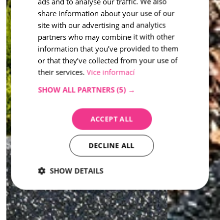
inspiration - Washed
ads and to analyse our traffic. We also
ENGLISH
share information about your use of our
site with our advertising and analytics
partners who may combine it with other
information that you’ve provided to them
or that they’ve collected from your use of
their services.
Více informací
SHOW ALL PARTNERS
(5) →
ACCEPT ALL
DECLINE ALL
SHOW DETAILS
Strictly
Performance
Targeting
necessary