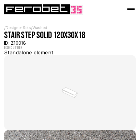
/
/
Designer Sets
Washed
Stair step solid 120x30x18
ID: Z10018
Execution
Standalone element