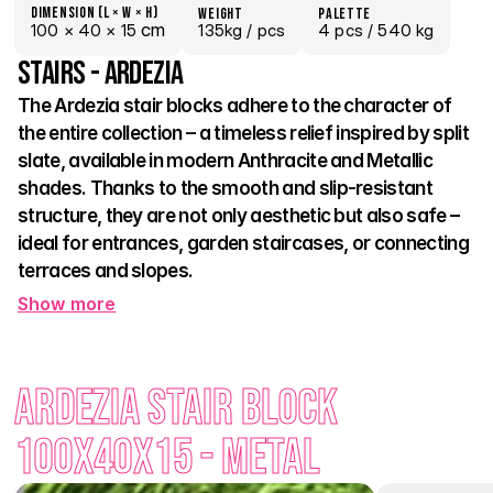
Dimension (L × W × H)
weight
palette
 cm
100 × 
40 × 
15
135kg /
 pcs
4
 pcs
 / 540 kg
Stairs - Ardezia
The Ardezia stair blocks adhere to the character of 
the entire collection – a timeless relief inspired by split 
slate, available in modern Anthracite and Metallic 
shades. Thanks to the smooth and slip-resistant 
structure, they are not only aesthetic but also safe – 
ideal for entrances, garden staircases, or connecting 
terraces and slopes.
Show more
The concrete design ensures high resistance to frost, rain, 
and mechanical load, while the elegant format brings visual 
rhythm and a professional appearance to any construction. 
Ardezia Stair Block 
They pair perfectly with tiles and palisades of the same 
series, creating a perfectly unified impression throughout the 
100x40x15 - Metal
space.
Step up a level with a design that will bring you joy for many 