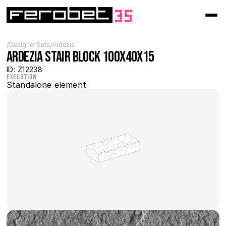
/
/
Designer Sets
Ardezia
Ardezia Stair Block 100x40x15
ID: Z12238
Execution
Standalone element