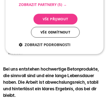
ZOBRAZIT PARTNERY
(5) →
Unbefristeter Arbeitsvertrag
Essenszuschuss + Betriebsverpflegung
Jährliche Treueprämien
VŠE PŘIJMOUT
25 
Urlaubstage
Firmenrabatte
VŠE ODMÍTNOUT
Kleidung und Arbeitsausstattung
Faire Behandlung, Sicherheit und das Umfeld eines 
ZOBRAZIT PODROBNOSTI
tschechischen Unternehmens mit mehr als 30 Jahren 
Tradition
Nezbytně
Analytika
Marketing
nutné
soubory
Bei uns entstehen hochwertige Betonprodukte, 
die sinnvoll sind und eine lange Lebensdauer 
haben. Die Arbeit ist abwechslungsreich, stabil 
und hinterlässt ein klares Ergebnis, das bei dir 
bleibt.
Nezbytně nutné soubory
Analytika
Marketing