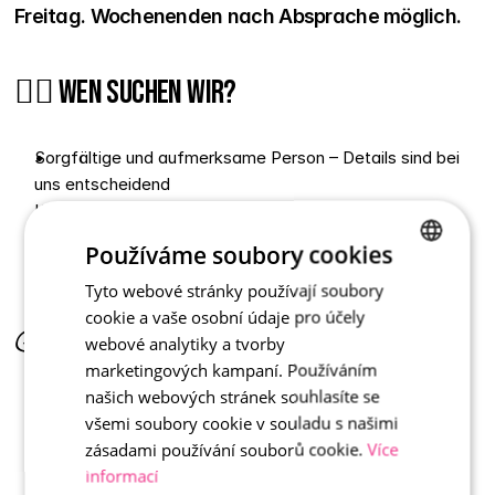
Freitag. Wochenenden nach Absprache möglich.
👷‍♂️ Wen suchen wir?
Sorgfältige und aufmerksame Person – Details sind bei 
uns entscheidend
Körperlich fitte Kollegin / Kollege – die Arbeit ist 
überwiegend manuell
Používáme soubory cookies
Teamplayer, der Lust hat, Neues zu lernen
Tyto webové stránky používají soubory
CZECH
cookie a vaše osobní údaje pro účely
ENGLISH
💰 Was gibt es dafür?
webové analytiky a tvorby
marketingových kampaní. Používáním
našich webových stránek souhlasíte se
bis zu 
37.000
 Kč monatlich je nach Erfahrung 
všemi soubory cookie v souladu s našimi
und Einarbeitung + Zuschläge für 
zásadami používání souborů cookie.
Více
Wochenenden und Überstunden
informací
Leistungsboni und Prämien