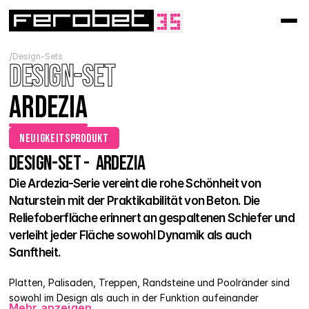
/
Design-Sets
Design-Set
Ardezia
Neuigkeitsprodukt
Design-Set -  Ardezia
Fliesen
Bordüren und Rasenkanten
Treppe
Beckenrandstein
Palisaden
Die Ardezia-Serie vereint die rohe Schönheit von 
Ardezia
Ardezia
Ardezia
Ardezia
Ardezia
Neuigkeitsprodukt
Naturstein mit der Praktikabilität von Beton. Die 
Reliefoberfläche erinnert an gespaltenen Schiefer und 
verleiht jeder Fläche sowohl Dynamik als auch 
Sanftheit.
Platten, Palisaden, Treppen, Randsteine und Poolränder sind 
sowohl im Design als auch in der Funktion aufeinander 
Mehr anzeigen