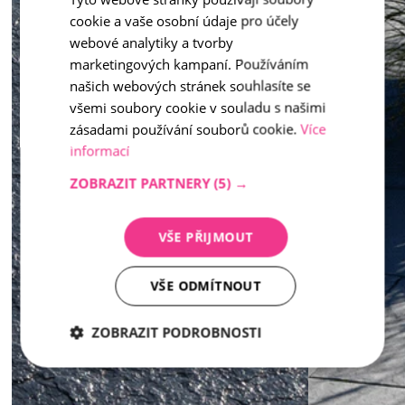
cookie a vaše osobní údaje pro účely
ENGLISH
webové analytiky a tvorby
marketingových kampaní. Používáním
našich webových stránek souhlasíte se
všemi soubory cookie v souladu s našimi
zásadami používání souborů cookie.
Více
informací
ZOBRAZIT PARTNERY
(5) →
VŠE PŘIJMOUT
VŠE ODMÍTNOUT
ZOBRAZIT PODROBNOSTI
Nezbytně
Analytika
Marketing
nutné
soubory