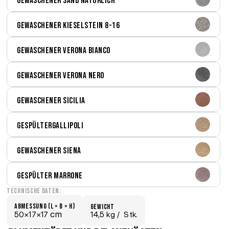
Gewaschener Sand natürlich
Gewaschener Kieselstein 8-16
Gewaschener Verona bianco
Gewaschener Verona nero
Gewaschener Sicilia
GespülterGallipoli
Gewaschener Siena
Gespülter Marrone
Technische Daten:
Abmessung (L × B × H)
Gewicht
 cm
50×
17×
17
14,5 kg /
  Stk.