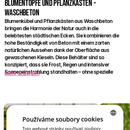
Blumentöpfe und Pflanzkästen - 
Waschbeton
Blumenkübel und Pflanzkästen aus Waschbeton 
bringen die Harmonie der Natur auch in die 
belebtesten städtischen Ecken. Sie kombinieren die 
hohe Beständigkeit von Beton mit einem zarten 
natürlichen Aussehen dank der Oberfläche aus 
gewaschenen Kieseln. Diese Behälter sind so 
konzipiert, dass sie Frost, Regen und intensiver 
Sonneneinstrahlung standhalten – ohne spezielle 
Mehr anzeigen
Pflege.
Ideal für die Bepflanzung mit Blumen, Kräutern und 
Zierhölzern. Sie passen hervorragend in öffentliche Parks, 
städtische Straßen und private Gärten. Ihre klaren Linien und 
die natürliche Oberfläche wirken natürlich und gleichzeitig 
elegant. Dank verschiedener Formen und Größen lassen sie 
Používáme soubory cookies
sich leicht mit anderen Elementen der städtischen Möblierung 
Tyto webové stránky používají soubory
CZECH