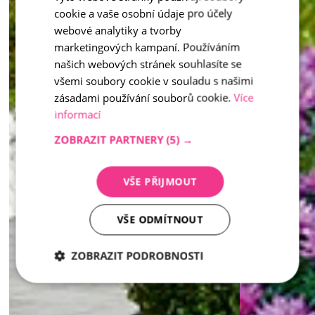
oder Gartenarchitektur kombinieren.
Inspiration - Waschbeton
cookie a vaše osobní údaje pro účely
ENGLISH
webové analytiky a tvorby
Stilvoll, robust und zeitlos – das sind die Pflanzkübel aus 
Waschbeton.
marketingových kampaní. Používáním
našich webových stránek souhlasíte se
všemi soubory cookie v souladu s našimi
zásadami používání souborů cookie.
Více
informací
ZOBRAZIT PARTNERY
(5) →
VŠE PŘIJMOUT
VŠE ODMÍTNOUT
ZOBRAZIT PODROBNOSTI
Nezbytně
Analytika
Marketing
nutné
soubory